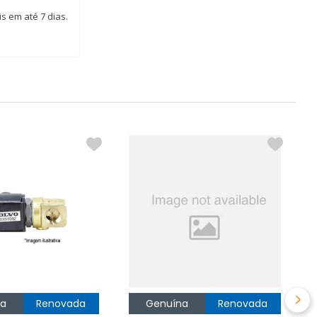
s em até 7 dias.
P
Ô
R
na
Renovada
Genuína
Renovada