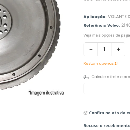
VOLANTE D
Aplicação:
214
Referência Volvo:
Veja mais opções de pag
－
＋
Restam apenas
2
!
📦
Confira no ato da e
Recuse o recebiment