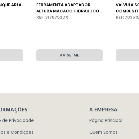
NQUE ARLA
FERRAMENTA ADAPTADOR
VALVULA S
ALTURA MACACO HIDRAULICO
COMBUSTIV
ÔNIBUS VOLVO
REF: 3178753DX
REF: 7035
AVISE-ME
FORMAÇÕES
A EMPRESA
o de Privacidade
Página Principal
os e Condições
Quem Somos