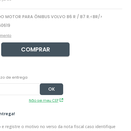
O MOTOR PARA ÔNIBUS VOLVO B6 R / B7 R.<BR/>
60619
amento
COMPRAR
Não sei meu CEP
ntrega!
o
e registre o motivo no verso da nota fiscal caso identifique