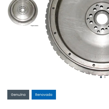
Genuína
Renovada