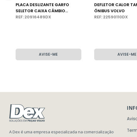
PLACA DESLIZANTE GARFO
DEFLETOR CALOR TA
SELETOR CAIXA CÂMBIO
ÔNIBUS VOLVO
ÔNIBUS VOLVO
REF: 20916489DX
REF: 22590110DX
AVISE-ME
AVISE-ME
IN
Avis
Term
A Dex é uma empresa especializada na comercialização