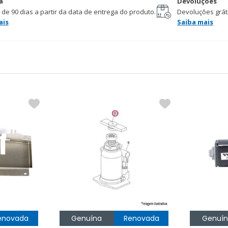
a
Devoluções
 de 90 dias a partir da data de entrega do produto.
Devoluções gráti
ais
Saiba mais
enovada
Genuína
Renovada
Genuí