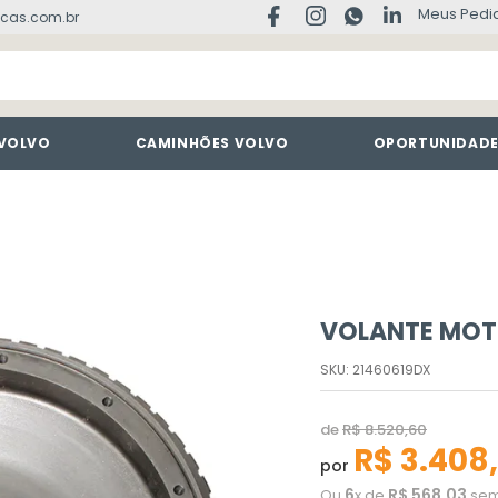
Meus Pedi
cas.com.br
 VOLVO
CAMINHÕES VOLVO
OPORTUNIDAD
VOLANTE MOT
SKU
:
21460619DX
de
R$
8
.
520
,
60
R$
3
.
408
,
por
6
R$
568
,
03
Ou
x de
sem