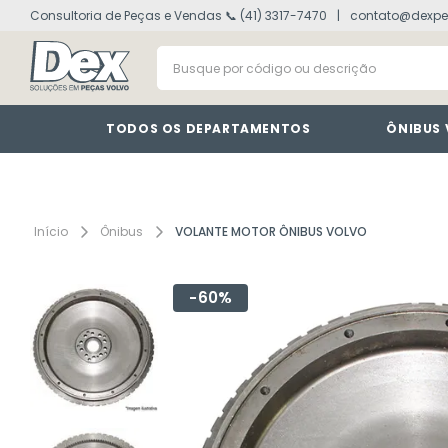
Consultoria de Peças e Vendas 📞 (41) 3317-7470
contato@dexpe
volvo fh
1
º
Busque por código ou descrição
painel
2
º
vm
3
º
farol
4
º
TODOS OS DEPARTAMENTOS
ÔNIBUS
lanterna
5
º
tacografo
6
º
defletor
7
º
Ônibus
VOLANTE MOTOR ÔNIBUS VOLVO
interruptor
8
º
60%
cabine
9
º
motor
10
º