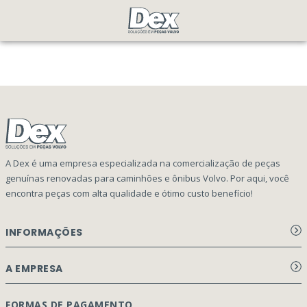
A Dex é uma empresa especializada na comercialização de peças
genuínas renovadas para caminhões e ônibus Volvo. Por aqui, você
encontra peças com alta qualidade e ótimo custo benefício!
INFORMAÇÕES
Aviso de privacidade Dex Peças
A EMPRESA
Termos e condições
Página Principal
FORMAS DE PAGAMENTO