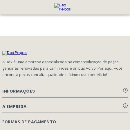
A Dex é uma empresa especializada na comercialização de peças
genuínas renovadas para caminhões e ônibus Volvo. Por aqui, você
encontra peças com alta qualidade e ótimo custo benefício!
INFORMAÇÕES
Aviso de privacidade Dex Peças
A EMPRESA
Termos e condições
Página Principal
FORMAS DE PAGAMENTO
Como Comprar