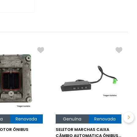
na
Renovada
Genuína
Renovada
OTOR ÔNIBUS
SELETOR MARCHAS CAIXA
S
CÂMBIO AUTOMATICA ÔNIBUS
C