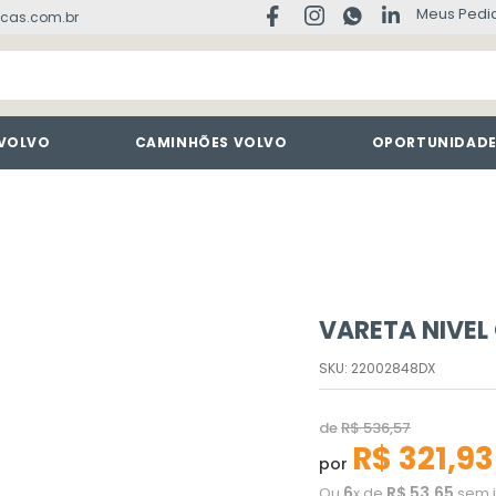
Meus Pedi
cas.com.br
 VOLVO
CAMINHÕES VOLVO
OPORTUNIDAD
VARETA NIVEL
SKU
:
22002848DX
de
R$
536
,
57
R$
321
,
93
por
6
R$
53
,
65
Ou
x de
sem j