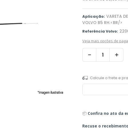
VARETA DE
Aplicação:
VOLVO B5 RH.<BR/>
220
Referência Volvo:
Veja mais opções de pag
－
＋
📦
Confira no ato da e
Recuse o recebiment