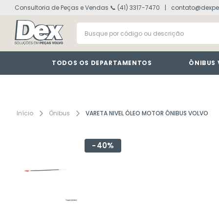
volvo fh
1
º
Consultoria de Peças e Vendas 📞 (41) 3317-7470
contato@dexpe
painel
2
º
Busque por código ou descrição
vm
3
º
farol
4
º
TODOS OS DEPARTAMENTOS
ÔNIBUS
defletor
5
º
lanterna
6
º
interruptor
7
º
Ônibus
VARETA NIVEL ÓLEO MOTOR ÔNIBUS VOLVO
cabine
8
º
tacografo
9
º
40%
motor
10
º