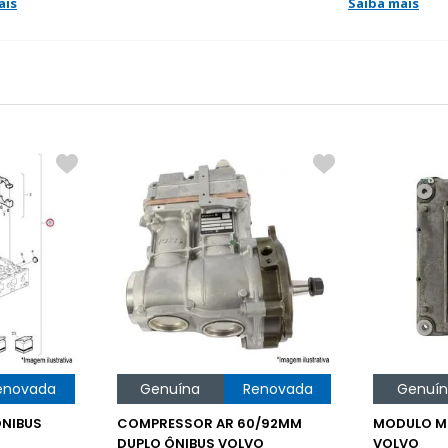
ais
Saiba mais
enovada
Genuína
Renovada
Genuí
NIBUS
COMPRESSOR AR 60/92MM
MODULO M
DUPLO ÔNIBUS VOLVO
VOLVO