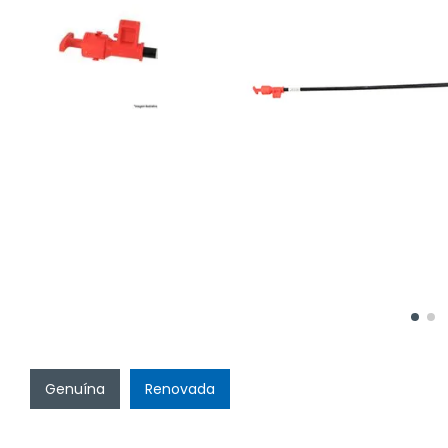
Genuína
Renovada