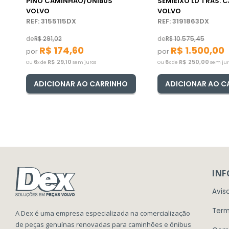
PINO CAMINHÃO/ÔNIBUS
SEMIEIXO LD TRAS.
VOLVO
VOLVO
REF: 3155115DX
REF: 3191863DX
de
R$
291
,
02
de
R$
10
.
575
,
45
R$
174
,
60
R$
1
.
500
,
00
por
por
6
R$
29
,
10
6
R$
250
,
00
Ou
x de
sem juros
Ou
x de
sem jur
ADICIONAR AO CARRINHO
ADICIONAR AO C
IN
Avis
Term
A Dex é uma empresa especializada na comercialização
de peças genuínas renovadas para caminhões e ônibus