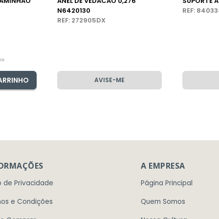
 CAMINHÃO
ANEL DE VEDACAO 0,276
SUPORTE A
N6420130
REF: 8403
REF: 272905DX
os
ARRINHO
AVISE-ME
FORMAÇÕES
A EMPRESA
o de Privacidade
Página Principal
os e Condições
Quem Somos