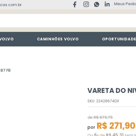
Meus Pedi
cas.com.br
 VOLVO
CAMINHÕES VOLVO
OPORTUNIDAD
 B7 FB
VARETA DO NI
SKU
:
22428674DX
de
R$
679
,
75
R$
271
,
90
por
6
R$
45
,
31
Ou
x de
sem j