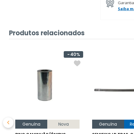
Garantia
Saiba m
Produtos relacionados
40%
Genuína
Nova
Genuína
R