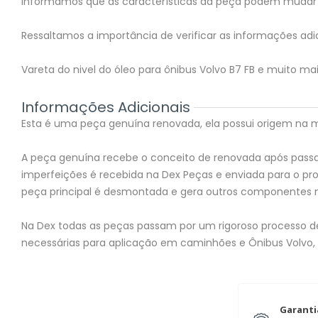
Informamos que as características da peça podem mudar 
Ressaltamos a importância de verificar as informações adic
Vareta do nivel do óleo para ônibus Volvo B7 FB e muito ma
Informações Adicionais
Esta é uma peça genuína renovada, ela possui origem na mon
A peça genuína recebe o conceito de renovada após passar
imperfeições é recebida na Dex Peças e enviada para o 
peça principal é desmontada e gera outros componentes 
Na Dex todas as peças passam por um rigoroso processo de 
necessárias para aplicação em caminhões e Ônibus Volvo,
Garanti