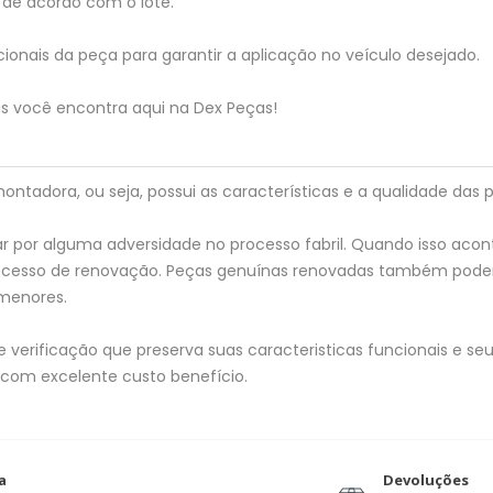
de acordo com o lote.
ionais da peça para garantir a aplicação no veículo desejado.
is você encontra aqui na Dex Peças!
tadora, ou seja, possui as características e a qualidade das p
 por alguma adversidade no processo fabril. Quando isso acon
processo de renovação. Peças genuínas renovadas também pod
menores.
verificação que preserva suas caracteristicas funcionais e seu 
 com excelente custo benefício.
a
Devoluções