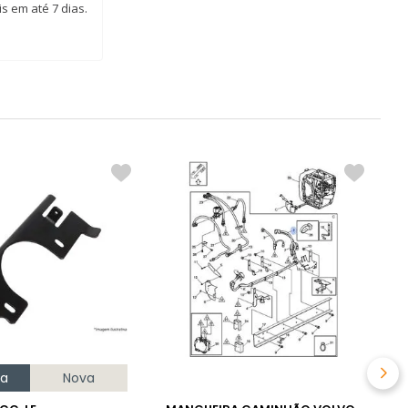
s em até 7 dias.
D
C
R
na
Nova