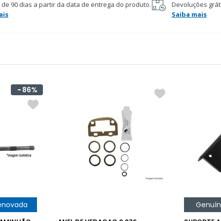
 de 90 dias a partir da data de entrega do produto.
Devoluções gráti
ais
Saiba mais
86%
enovada
Genuí