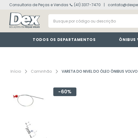
Consultoria de Peças e Vendas 📞 (41) 3317-7470
contato@dexpe
volvo fh
1
º
Busque por código ou descrição
vm
2
º
painel
3
º
farol
4
º
TODOS OS DEPARTAMENTOS
ÔNIBUS
defletor
5
º
lanterna
6
º
tacografo
7
º
Caminhão
VARETA DO NIVEL DO ÓLEO ÔNIBUS VOLVO
cabine
8
º
60%
motor
9
º
modulo
10
º