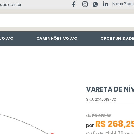
Meus Pedi
cas.com.br
 VOLVO
CAMINHÕES VOLVO
OPORTUNIDAD
VARETA DE NÍ
SKU
:
23420187DX
de
R$
670
,
62
R$
268
,
2
por
6
R$
44
,
70
Ou
x de
sem 