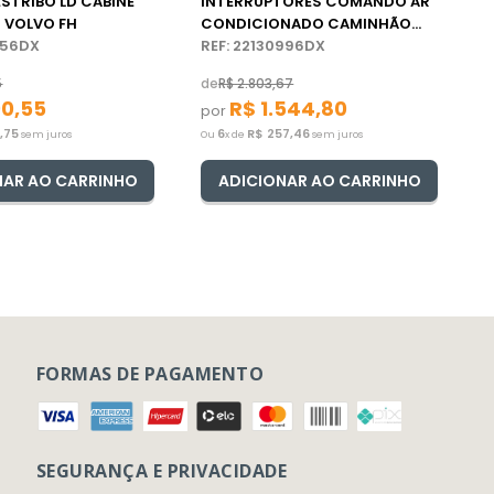
ESTRIBO LD CABINE
INTERRUPTORES COMANDO AR
 VOLVO FH
CONDICIONADO CAMINHÃO
656DX
VOLVO FH
REF: 22130996DX
5
de
R$
2
.
803
,
67
90
,
55
R$
1
.
544
,
80
por
1
,
75
6
R$
257
,
46
sem juros
Ou
x de
sem juros
NAR AO CARRINHO
ADICIONAR AO CARRINHO
FORMAS DE PAGAMENTO
SEGURANÇA E PRIVACIDADE