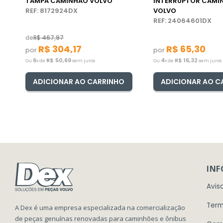
TAMPA CAMINHÃO VOLVO
INTERRUPTOR CAMI
REF: 8172924DX
VOLVO
REF: 24064601DX
de
R$
467
,
97
R$
304
,
17
R$
65
,
30
por
por
6
R$
50
,
69
4
R$
16
,
32
Ou
x de
sem juros
Ou
x de
sem juros
ADICIONAR AO CARRINHO
ADICIONAR AO C
IN
Avis
Term
A Dex é uma empresa especializada na comercialização
de peças genuínas renovadas para caminhões e ônibus