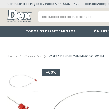
Consultoria de Peças e Vendas 📞 (41) 3317-7470
contato@dexpe
volvo fh
1
º
Busque por código ou descrição
painel
2
º
vm
3
º
farol
4
º
TODOS OS DEPARTAMENTOS
ÔNIBUS
defletor
5
º
lanterna
6
º
interruptor
7
º
Caminhão
VARETA DE NÍVEL CAMINHÃO VOLVO FM
cabine
8
º
60%
tacografo
9
º
motor
10
º