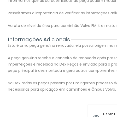
Informamos que as características da peça podem mudar 
Ressaltamos a importância de verificar as informações adic
Vareta de nível de óleo para caminhão Volvo FM 4 e muito
Informações Adicionais
Esta é uma peça genuína renovada, ela possui origem na mon
A peça genuína recebe o conceito de renovada após passar
imperfeições é recebida na Dex Peças e enviada para o 
peça principal é desmontada e gera outros componentes 
Na Dex todas as peças passam por um rigoroso processo de 
necessárias para aplicação em caminhões e Ônibus Volvo,
Garanti