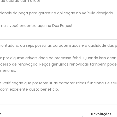
de acordo com o lote.
ionais da peça para garantir a aplicação no veículo desejado.
 mais você encontra aqui na Dex Peças!
tadora, ou seja, possui as características e a qualidade das p
 por alguma adversidade no processo fabril. Quando isso acon
processo de renovação. Peças genuínas renovadas também pod
menores.
verificação que preserva suas caracteristicas funcionais e seu 
 com excelente custo benefício.
a
Devoluções