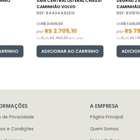
NHÃO
SAIA CENTRAL LATERAL CHASSI
DEGRAU 2 
CAMINHÃO VOLVO
CAMINHÃO
REF: 84424492DX
REF: 82151
de
R$
3
.
606
,
80
de
R$
1
.
129
,
3
R$
2
.
705
,
10
R$
7
por
por
6
R$
450
,
85
6
R$
13
Ou
x de
sem juros
Ou
x de
ARRINHO
ADICIONAR AO CARRINHO
ADICIO
FORMAÇÕES
A EMPRESA
o de Privacidade
Página Principal
os e Condições
Quem Somos