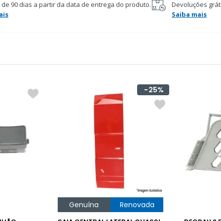
 de 90 dias a partir da data de entrega do produto.
Devoluções gráti
ais
Saiba mais
25%
Genuína
Renovada
GenuÃ­