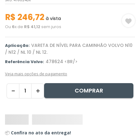
SKU
:
478624DX
R$
246
,
72
à vista
Ou
6
x de
R$
41
,
12
sem juros
VARETA DE NÍVEL PARA CAMINHÃO VOLVO N10
Aplicação:
/ N12 / NL 10 / NL 12.
478624 <BR/>
Referência Volvo:
Veja mais opções de pagamento
COMPRAR
－
＋
📦
Confira no ato da entrega!