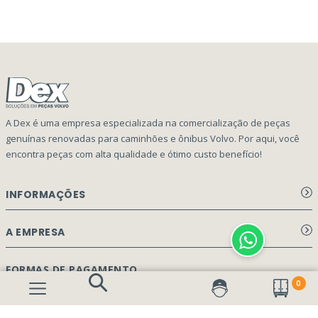
A Dex é uma empresa especializada na comercialização de peças
genuínas renovadas para caminhões e ônibus Volvo. Por aqui, você
encontra peças com alta qualidade e ótimo custo benefício!
INFORMAÇÕES
Aviso de privacidade Dex Peças
A EMPRESA
Termos e condições
Página Principal
FORMAS DE PAGAMENTO
Como Comprar
0
Quem Somos
Perguntas Frequentes