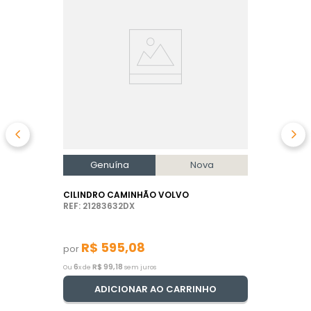
Genuína
Nova
CILINDRO CAMINHÃO VOLVO
REF: 21283632DX
R$
595
,
08
por
6
R$
99
,
18
Ou
x de
sem juros
ADICIONAR AO CARRINHO