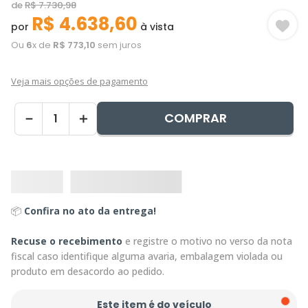
de
R$
7
.
730
,
98
R$
4
.
638
,
60
por
à vista
Ou
6
x de
R$
773
,
10
sem juros
Veja mais opções de pagamento
COMPRAR
－
＋
📦
Confira no ato da entrega!
Recuse o recebimento
e registre o motivo no verso da nota
fiscal caso identifique alguma avaria, embalagem violada ou
produto em desacordo ao pedido.
Este item é do veículo