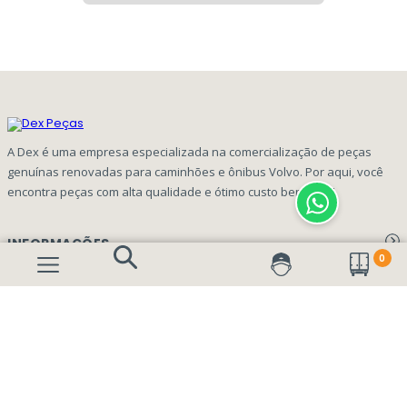
A Dex é uma empresa especializada na comercialização de peças
genuínas renovadas para caminhões e ônibus Volvo. Por aqui, você
encontra peças com alta qualidade e ótimo custo benefício!
INFORMAÇÕES
0
Aviso de privacidade Dex Peças
A EMPRESA
Termos e condições
Página Principal
FORMAS DE PAGAMENTO
Como Comprar
Quem Somos
Perguntas Frequentes