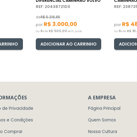
DIFERENCIAL CAMINHÃO VOLVO
CAMINHÃO
REF: 20438721DX
REF: 2387
de
R$
5
.
318
,
85
R$
3
.
000
,
00
R$
4
por
por
6
R$
500
,
00
6
R$
81
,
Ou
x de
sem juros
Ou
x de
ARRINHO
ADICIONAR AO CARRINHO
ADICIO
FORMAÇÕES
A EMPRESA
o de Privacidade
Página Principal
os e Condições
Quem Somos
o Comprar
Nossa Cultura