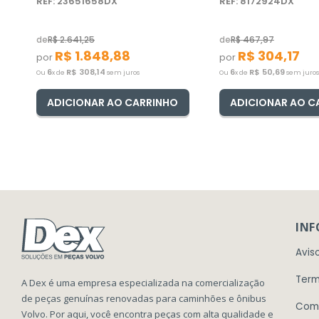
REF: 23651658DX
REF: 8172924DX
de
R$
2
.
641
,
25
de
R$
467
,
97
R$
1
.
848
,
88
R$
304
,
17
por
por
6
R$
308
,
14
6
R$
50
,
69
Ou
x de
sem juros
Ou
x de
sem juros
ADICIONAR AO CARRINHO
ADICIONAR AO C
IN
Avis
Term
A Dex é uma empresa especializada na comercialização
de peças genuínas renovadas para caminhões e ônibus
Com
Volvo. Por aqui, você encontra peças com alta qualidade e