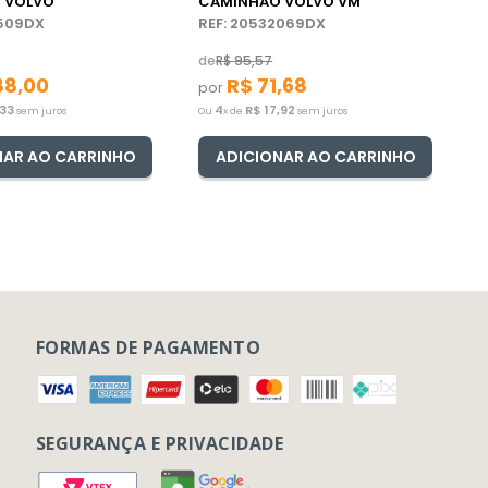
 VOLVO
CAMINHÃO VOLVO VM
2509DX
REF: 20532069DX
de
R$
95
,
57
88
,
00
R$
71
,
68
por
33
4
R$
17
,
92
sem juros
Ou
x de
sem juros
NAR AO CARRINHO
ADICIONAR AO CARRINHO
FORMAS DE PAGAMENTO
SEGURANÇA E PRIVACIDADE