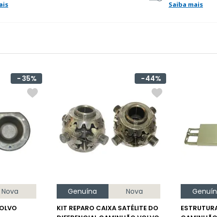
ais
Saiba mais
35%
44%
Nova
Genuína
Nova
Genuí
OLVO
KIT REPARO CAIXA SATÉLITE DO
ESTRUTUR