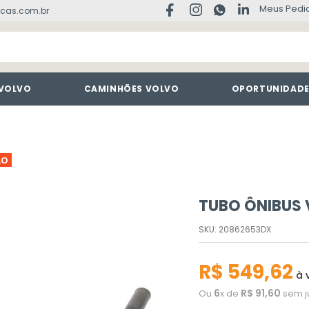
Meus Pedi
cas.com.br
 VOLVO
CAMINHÕES VOLVO
OPORTUNIDAD
ÃO
TUBO ÔNIBUS 
SKU
:
20862653DX
R$
549
,
62
à v
6
R$
91
,
60
Ou
x de
sem j