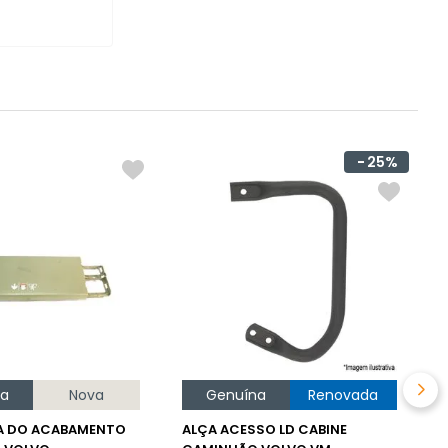
25%
I
V
R
d
p
O
na
Nova
Genuína
Renovada
A DO ACABAMENTO
ALÇA ACESSO LD CABINE