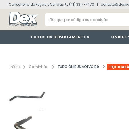
Consultoria de Peças e Vendas 📞 (41) 3317-7470
contato@dexpe
volvo fh
1
º
Busque por código ou descrição
painel
2
º
vm
3
º
farol
4
º
TODOS OS DEPARTAMENTOS
ÔNIBUS
defletor
5
º
lanterna
6
º
interruptor
7
º
Caminhão
TUBO ÔNIBUS VOLVO B9
LIQUIDAÇ
cabine
8
º
tacografo
9
º
motor
10
º