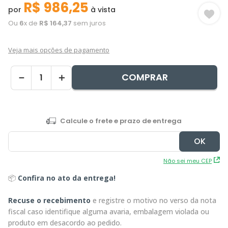
R$
986
,
25
por
à vista
Ou
6
x de
R$
164
,
37
sem juros
Veja mais opções de pagamento
COMPRAR
－
＋
Não sei meu CEP
📦
Confira no ato da entrega!
Recuse o recebimento
e registre o motivo no verso da nota
fiscal caso identifique alguma avaria, embalagem violada ou
produto em desacordo ao pedido.