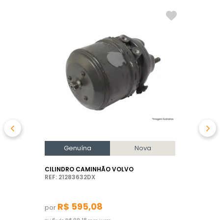
Genuína
Nova
CILINDRO CAMINHÃO VOLVO
REF: 21283632DX
R$
595
,
08
por