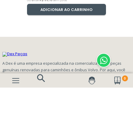
6
R$
99
,
18
Ou
x de
sem juros
ADICIONAR AO CARRINHO
A Dex é uma empresa especializada na comercialização de peças
genuínas renovadas para caminhões e ônibus Volvo. Por aqui, você
encontra peças com alta qualidade e ótimo custo benefício!
0
INFORMAÇÕES
Aviso de privacidade Dex Peças
A EMPRESA
Termos e condições
Página Principal
FORMAS DE PAGAMENTO
Como Comprar