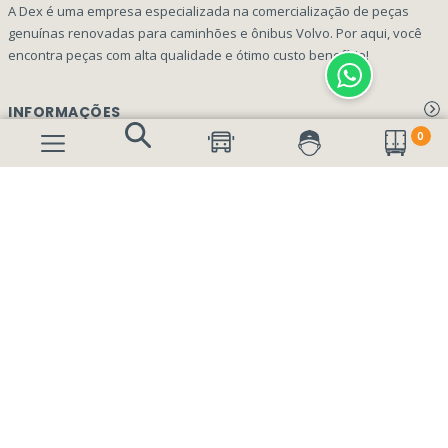
A Dex é uma empresa especializada na comercialização de peças
genuínas renovadas para caminhões e ônibus Volvo. Por aqui, você
encontra peças com alta qualidade e ótimo custo benefício!
INFORMAÇÕES
0
Aviso de privacidade Dex Peças
A EMPRESA
Termos e condições
Página Principal
FORMAS DE PAGAMENTO
Como Comprar
Quem Somos
Perguntas Frequentes
Nossa Cultura
Formulário Garantia/Devolução
SEGURANÇA E PRIVACIDADE
Onde Estamos
Rastreamento de pedidos
Contato
(41) 3317-7470
Vendas:
Blog
(41) 3405-5560
Outros Assuntos: