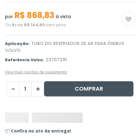
R$
868
,
83
por
à vista
Ou
6
x de
R$
144
,
80
sem juros
TUBO DO RESFRIADOR DE AR PARA ÔNIBUS
Aplicação:
VOLVO
23707291
Referência Volvo:
Veja mais opções de pagamento
COMPRAR
－
＋
📦
Confira no ato da entrega!