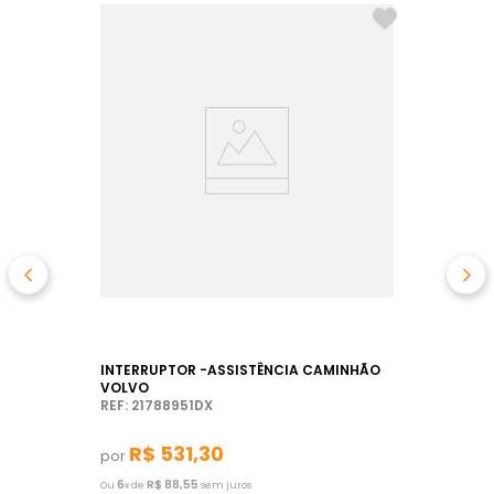
INTERRUPTOR -ASSISTÊNCIA CAMINHÃO
VOLVO
REF: 21788951DX
R$
531
,
30
por
6
R$
88
,
55
Ou
x de
sem juros