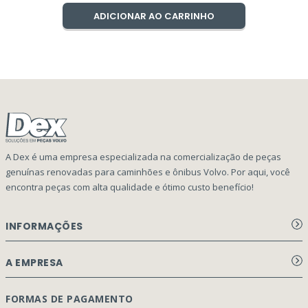
ADICIONAR AO CARRINHO
A Dex é uma empresa especializada na comercialização de peças
genuínas renovadas para caminhões e ônibus Volvo. Por aqui, você
encontra peças com alta qualidade e ótimo custo benefício!
INFORMAÇÕES
Aviso de privacidade Dex Peças
A EMPRESA
Termos e condições
Página Principal
FORMAS DE PAGAMENTO