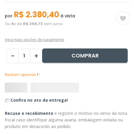
R$
2
.
380
,
40
por
à vista
Ou
6
x de
R$
396
,
73
sem juros
Veja mais opções de pagamento
COMPRAR
－
＋
Restam apenas
1
!
📦
Confira no ato da entrega!
Recuse o recebimento
e registre o motivo no verso da nota
fiscal caso identifique alguma avaria, embalagem violada ou
produto em desacordo ao pedido.