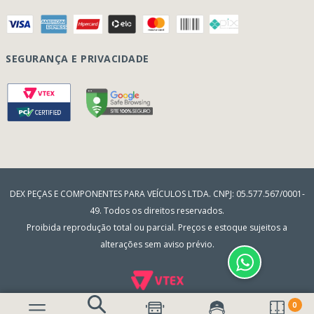
Como Comprar
Quem Somos
Perguntas Frequentes
Nossa Cultura
Formulário Garantia/Devolução
SEGURANÇA E PRIVACIDADE
Onde Estamos
Rastreamento de pedidos
Contato
(41) 3317-7470
Vendas:
Blog
(41) 3405-5560
Outros Assuntos:
contato@dexpecas.com.br
E-mail:
DEX PEÇAS E COMPONENTES PARA VEÍCULOS LTDA. CNPJ: 05.577.567/0001-
49. Todos os direitos reservados.
Proibida reprodução total ou parcial. Preços e estoque sujeitos a
alterações sem aviso prévio.
0