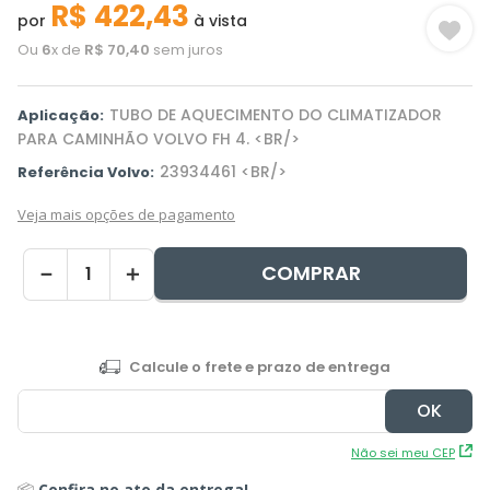
R$
422
,
43
por
à vista
Ou
6
x de
R$
70
,
40
sem juros
TUBO DE AQUECIMENTO DO CLIMATIZADOR
Aplicação:
PARA CAMINHÃO VOLVO FH 4. <BR/>
23934461 <BR/>
Referência Volvo:
Veja mais opções de pagamento
COMPRAR
－
＋
Não sei meu CEP
📦
Confira no ato da entrega!