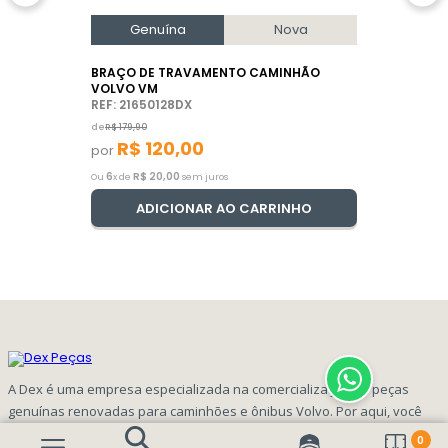
Genuína
Nova
BRAÇO DE TRAVAMENTO CAMINHÃO
VOLVO VM
REF: 21650128DX
de
R$
179
,
90
R$
120
,
00
por
6
R$
20
,
00
Ou
x de
sem juros
ADICIONAR AO CARRINHO
A Dex é uma empresa especializada na comercialização de peças
genuínas renovadas para caminhões e ônibus Volvo. Por aqui, você
encontra peças com alta qualidade e ótimo custo benefício!
0