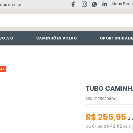
Meus Pedi
cas.com.br
 VOLVO
CAMINHÕES VOLVO
OPORTUNIDAD
ÃO
TUBO CAMINH
SKU
:
21950296DX
R$
256
,
95
à v
6
R$
42
,
82
Ou
x de
sem 