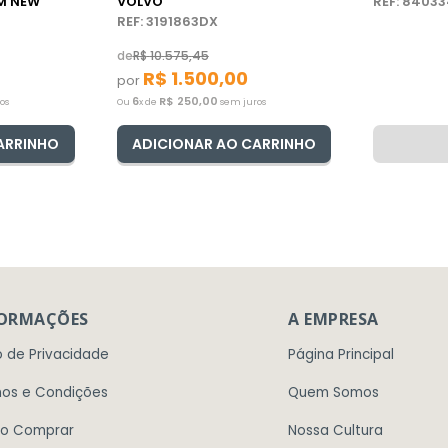
M NEW
VOLVO
REF: 8403
REF: 3191863DX
de
R$
10
.
575
,
45
R$
1
.
500
,
00
por
6
R$
250
,
00
os
Ou
x de
sem juros
ARRINHO
ADICIONAR AO CARRINHO
FORMAÇÕES
A EMPRESA
o de Privacidade
Página Principal
os e Condições
Quem Somos
o Comprar
Nossa Cultura