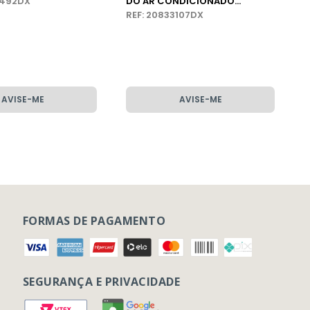
3492DX
DO AR CONDICIONADO
CAMINHÃO VOLVO VM
REF: 20833107DX
AVISE-ME
AVISE-ME
FORMAS DE PAGAMENTO
SEGURANÇA E PRIVACIDADE