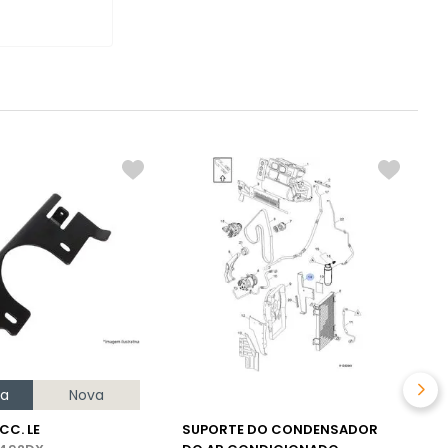
G
R
na
Nova
CC. LE
SUPORTE DO CONDENSADOR