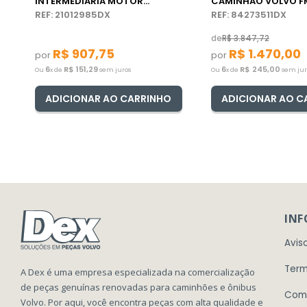
INTERMEDIARIA MOTOR
CAMINHÃO VOLVO F
CAMINHÃO/ÔNIBUS VOLVO
REF: 21012985DX
REF: 84273511DX
de
R$
3
.
847
,
72
R$
907
,
75
R$
1
.
470
,
00
por
por
6
R$
151
,
29
6
R$
245
,
00
Ou
x de
sem juros
Ou
x de
sem jur
ADICIONAR AO CARRINHO
ADICIONAR AO C
IN
Avis
Term
A Dex é uma empresa especializada na comercialização
de peças genuínas renovadas para caminhões e ônibus
Com
Volvo. Por aqui, você encontra peças com alta qualidade e