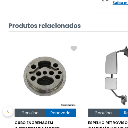
Saiba m
Produtos relacionados
Genuína
Renovada
Genuína
R
CUBO ENGRENAGEM
ESPELHO RETROVISO