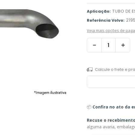
TUBO DE E
Aplicação:
219
Referência Volvo:
Veja mais opções de pag
－
＋
📦
Confira no ato da e
Recuse o recebiment
alguma avaria, embalag