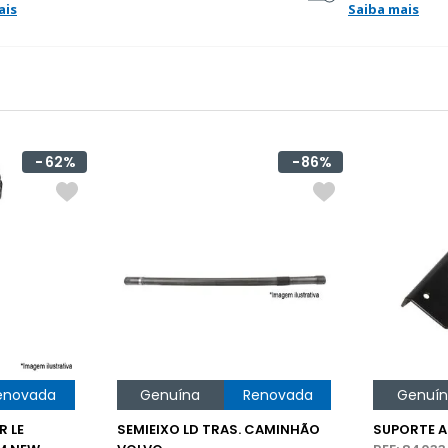
ais
Saiba mais
62%
86%
enovada
Genuína
Renovada
Genuí
R LE
SEMIEIXO LD TRAS. CAMINHÃO
SUPORTE A