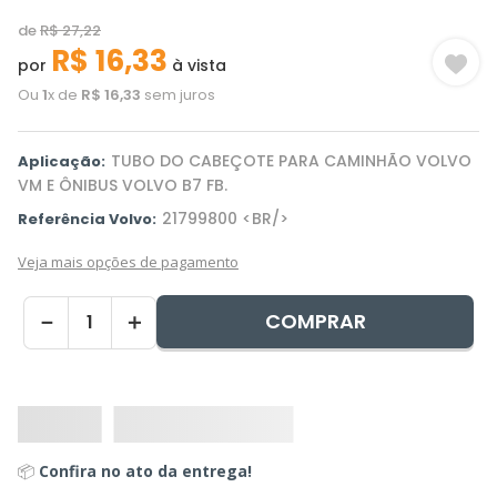
de
R$
27
,
22
R$
16
,
33
por
à vista
Ou
1
x de
R$
16
,
33
sem juros
TUBO DO CABEÇOTE PARA CAMINHÃO VOLVO
Aplicação:
VM E ÔNIBUS VOLVO B7 FB.
21799800 <BR/>
Referência Volvo:
Veja mais opções de pagamento
COMPRAR
－
＋
📦
Confira no ato da entrega!