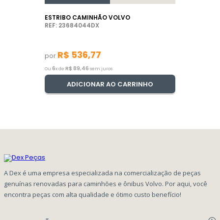
ESTRIBO CAMINHÃO VOLVO
REF: 23684044DX
R$
536
,
77
por
6
R$
89
,
46
Ou
x de
sem juros
ADICIONAR AO CARRINHO
A Dex é uma empresa especializada na comercialização de peças
genuínas renovadas para caminhões e ônibus Volvo. Por aqui, você
encontra peças com alta qualidade e ótimo custo benefício!