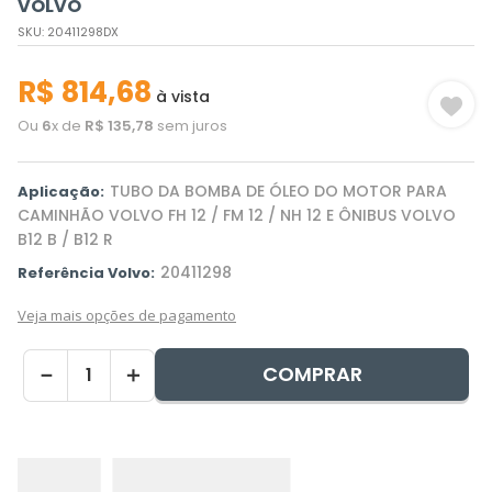
VOLVO
SKU
:
20411298DX
R$
814
,
68
à vista
Ou
6
x de
R$
135
,
78
sem juros
TUBO DA BOMBA DE ÓLEO DO MOTOR PARA
Aplicação:
CAMINHÃO VOLVO FH 12 / FM 12 / NH 12 E ÔNIBUS VOLVO
B12 B / B12 R
20411298
Referência Volvo:
Veja mais opções de pagamento
COMPRAR
－
＋