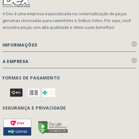
A Dex é uma empresa especializada na comercialização de peças
genuínas renovadas para caminhões e ônibus Volvo. Por aqui, você
encontra peças com alta qualidade e ótimo custo benefício!
INFORMAÇÕES
Aviso de privacidade Dex Peças
A EMPRESA
Termos e condições
Página Principal
FORMAS DE PAGAMENTO
Como Comprar
Quem Somos
Perguntas Frequentes
Nossa Cultura
Formulário Garantia/Devolução
SEGURANÇA E PRIVACIDADE
Onde Estamos
Rastreamento de pedidos
Contato
(41) 3317-7470
Vendas:
Blog