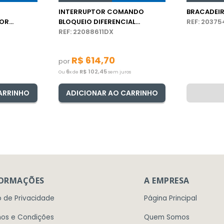
INTERRUPTOR COMANDO
BRACADEI
TOR
BLOQUEIO DIFERENCIAL
REF: 2037
VOLVO
CAMINHÃO VOLVO
REF: 22088611DX
R$
614
,
70
por
6
R$
102
,
45
Ou
x de
sem juros
ARRINHO
ADICIONAR AO CARRINHO
FORMAÇÕES
A EMPRESA
o de Privacidade
Página Principal
os e Condições
Quem Somos