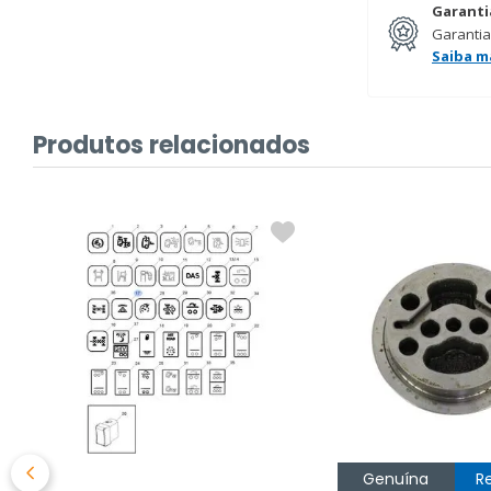
Garanti
Garantia
Saiba m
Produtos relacionados
Genuína
R