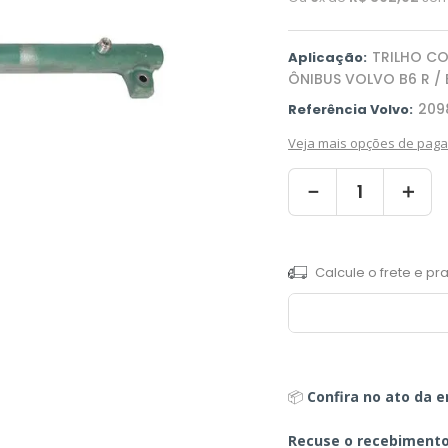
TRILHO CO
Aplicação:
ÔNIBUS VOLVO B6 R / 
209
Referência Volvo:
Veja mais opções de pag
－
＋
📦
Confira no ato da e
Recuse o recebiment