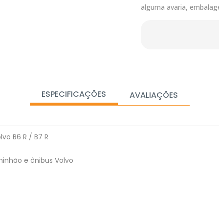
alguma avaria, embalag
ESPECIFICAÇÕES
AVALIAÇÕES
vo B6 R / B7 R
inhão e ônibus Volvo