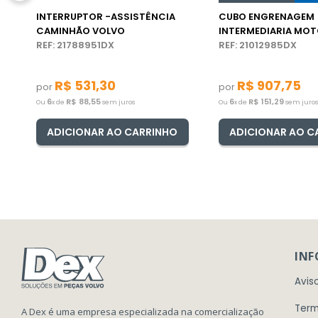
INTERRUPTOR -ASSISTÊNCIA
CUBO ENGRENAGEM
CAMINHÃO VOLVO
INTERMEDIARIA MO
REF: 21788951DX
CAMINHÃO/ÔNIBUS 
REF: 21012985DX
R$
531
,
30
R$
907
,
75
por
por
6
R$
88
,
55
6
R$
151
,
29
Ou
x de
sem juros
Ou
x de
sem juros
ADICIONAR AO CARRINHO
ADICIONAR AO C
IN
Avis
Term
A Dex é uma empresa especializada na comercialização