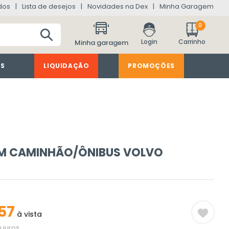
dos
Lista de desejos
Novidades na Dex
Minha Garagem
0
Minha garagem
ES
LIQUIDAÇÃO
PROMOÇÕES
M CAMINHÃO/ÔNIBUS VOLVO
57
à vista
 juros