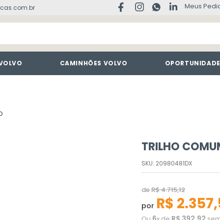
Meus Pedi
cas.com.br
 VOLVO
CAMINHÕES VOLVO
OPORTUNIDAD
O
TRILHO COMU
SKU
:
20980481DX
de
R$
4
.
715
,
12
R$
2
.
357
,
por
6
R$
392
,
92
Ou
x de
sem