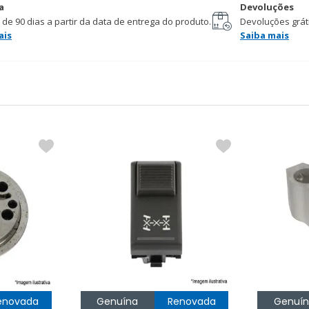
a
Devoluções
 de 90 dias a partir da data de entrega do produto.
Devoluções gráti
ais
Saiba mais
enovada
Genuína
Renovada
Genuí