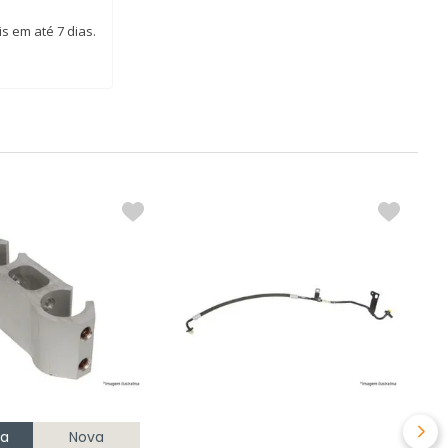
s em até 7 dias.
T
C
R
na
Nova