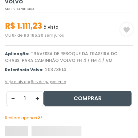
VOLVO
SKU
:
20378614DX
R$
1
.
111
,
23
à vista
Ou
6
x de
R$
185
,
20
sem juros
TRAVESSA DE REBOQUE DA TRASEIRA DO
Aplicação:
CHASSI PARA CAMINHÃO VOLVO FH 4 / FM 4 / VM
20378614
Referência Volvo:
Veja mais opções de pagamento
COMPRAR
－
＋
Restam apenas
2
!