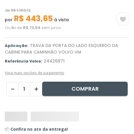
de
R$
1
.
109
,
13
R$
443
,
65
por
à vista
Ou
6
x de
R$
73
,
94
sem juros
TRAVA DA PORTA DO LADO ESQUERDO DA
Aplicação:
CABINE PARA CAMINHÃO VOLVO VM
24426871
Referência Volvo:
Veja mais opções de pagamento
COMPRAR
－
＋
📦
Confira no ato da entrega!