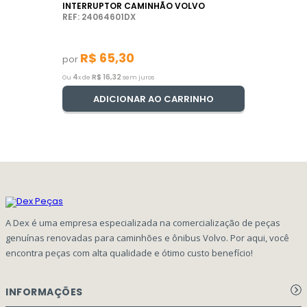
INTERRUPTOR CAMINHÃO VOLVO
REF: 24064601DX
R$
65
,
30
por
4
R$
16
,
32
Ou
x de
sem juros
ADICIONAR AO CARRINHO
A Dex é uma empresa especializada na comercialização de peças
genuínas renovadas para caminhões e ônibus Volvo. Por aqui, você
encontra peças com alta qualidade e ótimo custo benefício!
INFORMAÇÕES