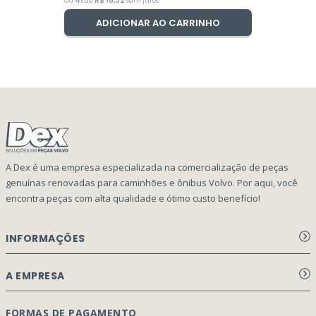
4
R$
16
,
32
Ou
x de
sem juros
ADICIONAR AO CARRINHO
A Dex é uma empresa especializada na comercialização de peças
genuínas renovadas para caminhões e ônibus Volvo. Por aqui, você
encontra peças com alta qualidade e ótimo custo benefício!
INFORMAÇÕES
Aviso de privacidade Dex Peças
A EMPRESA
Termos e condições
Página Principal
FORMAS DE PAGAMENTO