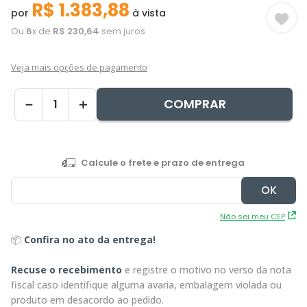
R$
1
.
383
,
88
por
à vista
Ou
6
x de
R$
230
,
64
sem juros
Veja mais opções de pagamento
COMPRAR
－
＋
Não sei meu CEP
📦
Confira no ato da entrega!
Recuse o recebimento
e registre o motivo no verso da nota
fiscal caso identifique alguma avaria, embalagem violada ou
produto em desacordo ao pedido.