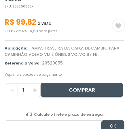
SKU
:
20520055DX
R$
99
,
82
à vista
Ou
6
x de
R$
16
,
63
sem juros
TAMPA TRASEIRA DA CAIXA DE CÂMBIO PARA
Aplicação:
CAMINHÃO VOLVO VM E ÔNIBUS VOLVO B7 FB.
20520055
Referência Volvo:
Veja mais opções de pagamento
COMPRAR
－
＋