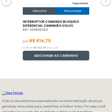
Genuína
Renovada
INTERRUPTOR COMANDO BLOQUEIO
DIFERENCIAL CAMINHÃO VOLVO
REF: 22088611DX
R$
614
,
70
por
6
R$
102
,
45
Ou
x de
sem juros
ADICIONAR AO CARRINHO
A Dex é uma empresa especializada na comercialização de peças
genuínas renovadas para caminhões e ônibus Volvo. Por aqui, você
encontra peças com alta qualidade e ótimo custo benefício!