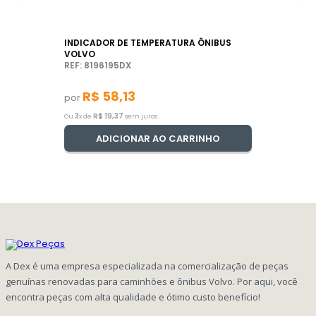
INDICADOR DE TEMPERATURA ÔNIBUS
VOLVO
REF: 8196195DX
R$
58
,
13
por
3
R$
19
,
37
Ou
x de
sem juros
ADICIONAR AO CARRINHO
A Dex é uma empresa especializada na comercialização de peças
genuínas renovadas para caminhões e ônibus Volvo. Por aqui, você
encontra peças com alta qualidade e ótimo custo benefício!