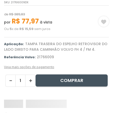
SKU
:
21766009DX
de
R$
389
,
83
R$
77
,
97
por
à vista
Ou
5
x de
R$
15
,
59
sem juros
TAMPA TRASEIRA DO ESPELHO RETROVISOR DO
Aplicação:
LADO DIREITO PARA CAMINHÃO VOLVO FH 4 / FM 4.
21766009
Referência Volvo:
Veja mais opções de pagamento
COMPRAR
－
＋