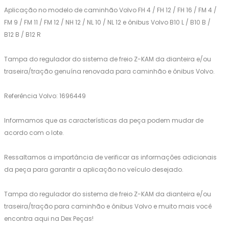
Aplicação no modelo de caminhão Volvo FH 4 / FH 12 / FH 16 / FM 4 /
FM 9 / FM 11 / FM 12 / NH 12 / NL 10 / NL 12 e ônibus Volvo B10 L / B10 B /
B12 B / B12 R
Tampa do regulador do sistema de freio Z-KAM da dianteira e/ou
traseira/tração genuína renovada para caminhão e ônibus Volvo.
Referência Volvo: 1696449
Informamos que as características da peça podem mudar de
acordo com o lote.
Ressaltamos a importância de verificar as informações adicionais
da peça para garantir a aplicação no veículo desejado.
Tampa do regulador do sistema de freio Z-KAM da dianteira e/ou
traseira/tração para caminhão e ônibus Volvo e muito mais você
encontra aqui na Dex Peças!