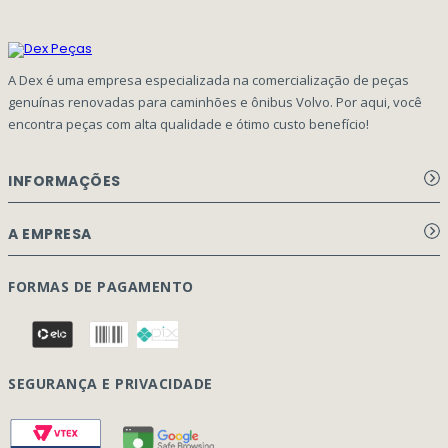
A Dex é uma empresa especializada na comercialização de peças
genuínas renovadas para caminhões e ônibus Volvo. Por aqui, você
encontra peças com alta qualidade e ótimo custo benefício!
INFORMAÇÕES
Aviso de privacidade Dex Peças
A EMPRESA
Termos e condições
Página Principal
FORMAS DE PAGAMENTO
Como Comprar
Quem Somos
Perguntas Frequentes
Nossa Cultura
Formulário Garantia/Devolução
SEGURANÇA E PRIVACIDADE
Onde Estamos
Rastreamento de pedidos
Contato