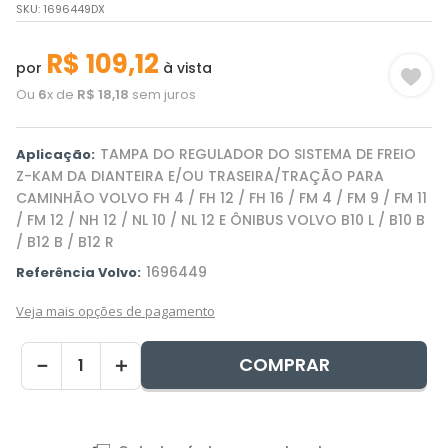
SKU
:
1696449DX
R$
109
,
12
por
à vista
Ou
6
x de
R$
18
,
18
sem juros
TAMPA DO REGULADOR DO SISTEMA DE FREIO
Aplicação:
Z-KAM DA DIANTEIRA E/OU TRASEIRA/TRAÇÃO PARA
CAMINHÃO VOLVO FH 4 / FH 12 / FH 16 / FM 4 / FM 9 / FM 11
/ FM 12 / NH 12 / NL 10 / NL 12 E ÔNIBUS VOLVO B10 L / B10 B
/ B12 B / B12 R
1696449
Referência Volvo:
Veja mais opções de pagamento
COMPRAR
－
＋