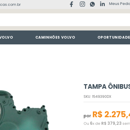
Meus Pedi
cas.com.br
 VOLVO
CAMINHÕES VOLVO
OPORTUNIDAD
TAMPA ÔNIBUS
SKU
:
1549390DX
R$
2
.
275
,
por
6
R$
379
,
23
Ou
x de
sem