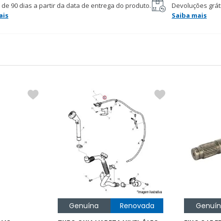
 de 90 dias a partir da data de entrega do produto.
Devoluções gráti
ais
Saiba mais
Genuína
Renovada
Genuí