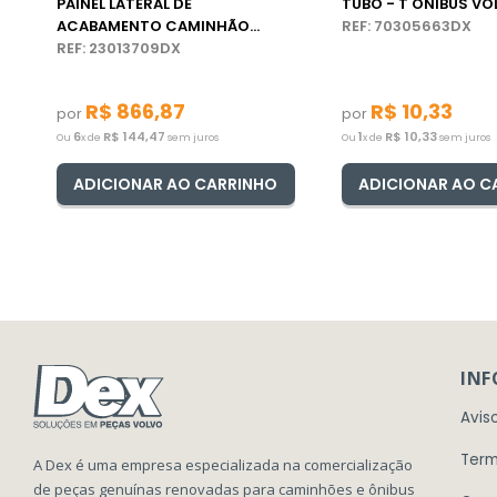
PAINEL LATERAL DE
TUBO - T ÔNIBUS VO
ACABAMENTO CAMINHÃO
REF: 70305663DX
VOLVO
REF: 23013709DX
R$
866
,
87
R$
10
,
33
por
por
6
R$
144
,
47
1
R$
10
,
33
Ou
x de
sem juros
Ou
x de
sem juros
ADICIONAR AO CARRINHO
ADICIONAR AO C
IN
Avis
Term
A Dex é uma empresa especializada na comercialização
de peças genuínas renovadas para caminhões e ônibus