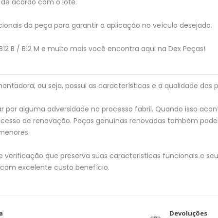
de acordo com o lote.
ionais da peça para garantir a aplicação no veículo desejado.
12 B / B12 M e muito mais você encontra aqui na Dex Peças!
tadora, ou seja, possui as características e a qualidade das p
 por alguma adversidade no processo fabril. Quando isso acon
processo de renovação. Peças genuínas renovadas também pod
menores.
verificação que preserva suas caracteristicas funcionais e seu 
 com excelente custo benefício.
a
Devoluções