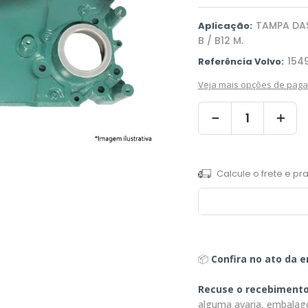
TAMPA DAS
Aplicação:
B / B12 M.
154
Referência Volvo:
Veja mais opções de pag
－
＋
📦
Confira no ato da e
Recuse o recebiment
alguma avaria, embalag