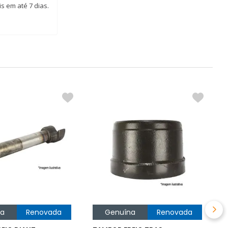
s em até 7 dias.
B
R
na
Renovada
Genuína
Renovada