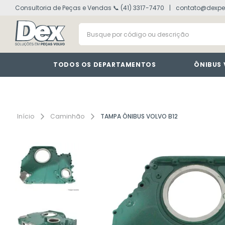
Consultoria de Peças e Vendas 📞 (41) 3317-7470
contato@dexpe
volvo fh
1
º
Busque por código ou descrição
vm
2
º
painel
3
º
farol
4
º
TODOS OS DEPARTAMENTOS
ÔNIBUS
lanterna
5
º
cabine
6
º
interruptor
7
º
Caminhão
TAMPA ÔNIBUS VOLVO B12
tacografo
8
º
defletor
9
º
motor
10
º