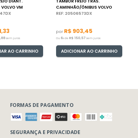
REIO DIANT.
TAMBOR FREIO TRAS.
 VOLVO VM
CAMINHÃO/ÔNIBUS VOLVO
147DX
REF: 20506573DX
1
,
33
R$
903
,
45
por
1
,
88
6
R$
150
,
57
sem juros
Ou
x de
sem juros
NAR AO CARRINHO
ADICIONAR AO CARRINHO
FORMAS DE PAGAMENTO
SEGURANÇA E PRIVACIDADE