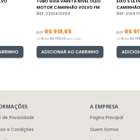
LVO
TUBO GUIA VARETA NIVEL ÓLEO
EIXO S LE F
MOTOR CAMINHÃO VOLVO FM
CAMINHÃO
REF: 22104122DX
REF: 21047
R$
918
,
65
R$
91
por
por
6
R$
153
,
10
6
R$
15
Ou
x de
sem juros
Ou
x de
ARRINHO
ADICIONAR AO CARRINHO
ADICIO
FORMAÇÕES
A EMPRESA
o de Privacidade
Página Principal
os e Condições
Quem Somos