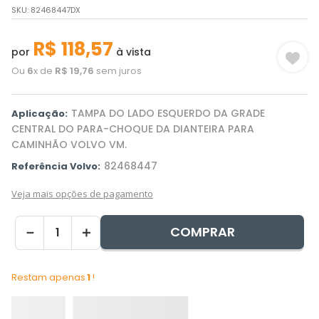
SKU
:
82468447DX
R$
118
,
57
por
à vista
Ou
6
x de
R$
19
,
76
sem juros
TAMPA DO LADO ESQUERDO DA GRADE
Aplicação:
CENTRAL DO PARA-CHOQUE DA DIANTEIRA PARA
CAMINHÃO VOLVO VM.
82468447
Referência Volvo:
Veja mais opções de pagamento
COMPRAR
－
＋
Restam apenas
1
!