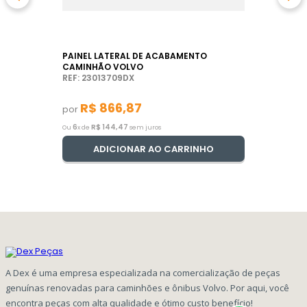
PAINEL LATERAL DE ACABAMENTO
CAMINHÃO VOLVO
REF: 23013709DX
R$
866
,
87
por
6
R$
144
,
47
Ou
x de
sem juros
ADICIONAR AO CARRINHO
A Dex é uma empresa especializada na comercialização de peças
genuínas renovadas para caminhões e ônibus Volvo. Por aqui, você
encontra peças com alta qualidade e ótimo custo benefício!