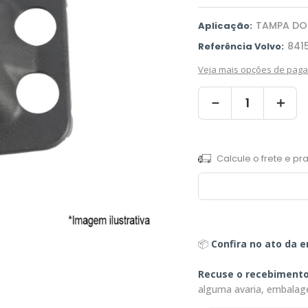
TAMPA DO
Aplicação:
841
Referência Volvo:
Veja mais opções de pag
－
＋
📦
Confira no ato da e
Recuse o recebiment
alguma avaria, embalag