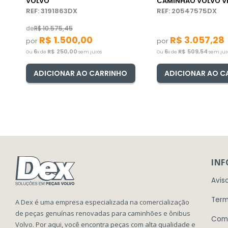
VOLVO
CAMINHÃO VOLVO 
REF: 3191863DX
REF: 20547575DX
de
R$
10
.
575
,
45
R$
1
.
500
,
00
R$
3
.
057
,
28
por
por
6
R$
250
,
00
6
R$
509
,
54
Ou
x de
sem juros
Ou
x de
sem jur
ADICIONAR AO CARRINHO
ADICIONAR AO C
IN
Avis
Term
A Dex é uma empresa especializada na comercialização
de peças genuínas renovadas para caminhões e ônibus
Com
Volvo. Por aqui, você encontra peças com alta qualidade e