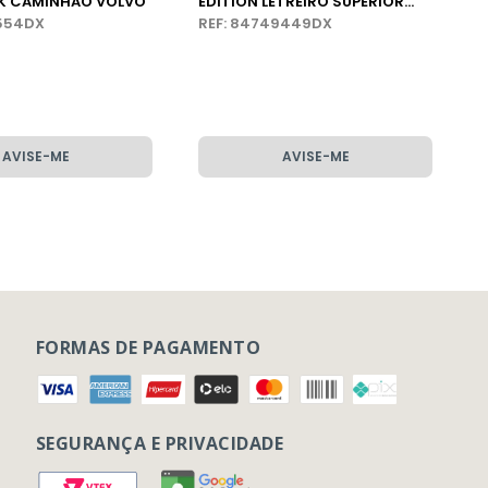
CK CAMINHÃO VOLVO
EDITION LETREIRO SUPERIOR
1554DX
CABINE CAMINHÃO VOLVO FH
REF: 84749449DX
AVISE-ME
AVISE-ME
FORMAS DE PAGAMENTO
SEGURANÇA E PRIVACIDADE