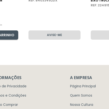
VM
REF: 84033492DX
EIXO TRU
REF: 2249
os
ARRINHO
AVISE-ME
FORMAÇÕES
A EMPRESA
o de Privacidade
Página Principal
os e Condições
Quem Somos
o Comprar
Nossa Cultura