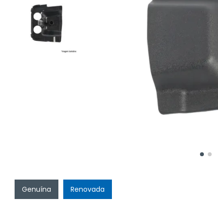
Genuína
Renovada