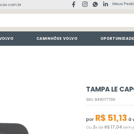
Meus Pedi
cas.com.br
 VOLVO
CAMINHÕES VOLVO
OPORTUNIDAD
TAMPA LE CA
SKU
:
84151777DX
R$
51
,
13
por
à v
3
R$
17
,
04
Ou
x de
sem j