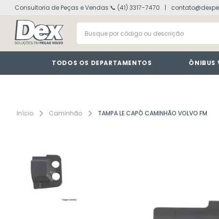
Consultoria de Peças e Vendas 📞 (41) 3317-7470
contato@dexpe
volvo fh
1
º
Busque por código ou descrição
painel
2
º
vm
3
º
farol
4
º
TODOS OS DEPARTAMENTOS
ÔNIBUS
defletor
5
º
lanterna
6
º
interruptor
7
º
Caminhão
TAMPA LE CAPÔ CAMINHÃO VOLVO FM
cabine
8
º
tacografo
9
º
motor
10
º