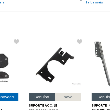
ais
Saiba mais
enovada
Genuína
Nova
Genuí
SUPORTE ACC. LE
SUPORTE I