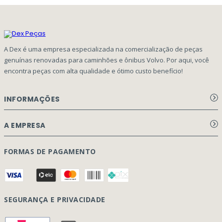
A Dex é uma empresa especializada na comercialização de peças
genuínas renovadas para caminhões e ônibus Volvo. Por aqui, você
encontra peças com alta qualidade e ótimo custo benefício!
INFORMAÇÕES
Aviso de privacidade Dex Peças
A EMPRESA
Termos e condições
Página Principal
FORMAS DE PAGAMENTO
Como Comprar
Quem Somos
Perguntas Frequentes
Nossa Cultura
Formulário Garantia/Devolução
SEGURANÇA E PRIVACIDADE
Onde Estamos
Rastreamento de pedidos