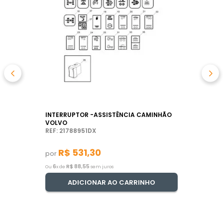
INTERRUPTOR -ASSISTÊNCIA CAMINHÃO
VOLVO
REF: 21788951DX
R$
531
,
30
por
6
R$
88
,
55
Ou
x de
sem juros
ADICIONAR AO CARRINHO