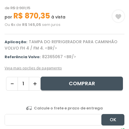
de
R$
2
.
901
,
15
R$
870
,
35
por
à vista
Ou
6
x de
R$
145
,
05
sem juros
TAMPA DO REFRIGERADOR PARA CAMINHÃO
Aplicação:
VOLVO FH 4 / FM 4. <BR/>
82365067 <BR/>
Referência Volvo:
Veja mais opções de pagamento
COMPRAR
－
＋