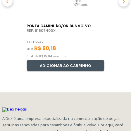
PONTA CAMINHÃO/ÔNIBUS VOLVO
REF: 8150740DX
de
R$
100
,
30
R$
60
,
18
por
4
R$
15
,
04
Ou
x de
sem juros
ADICIONAR AO CARRINHO
A Dex é uma empresa especializada na comercialização de peças
genuínas renovadas para caminhões e ônibus Volvo. Por aqui, você