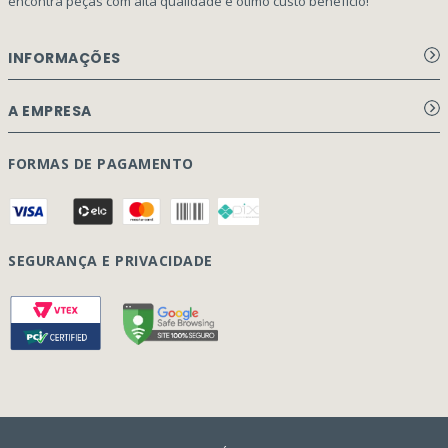
encontra peças com alta qualidade e ótimo custo benefício!
INFORMAÇÕES
Aviso de privacidade Dex Peças
A EMPRESA
Termos e condições
Página Principal
FORMAS DE PAGAMENTO
Como Comprar
Quem Somos
Perguntas Frequentes
Nossa Cultura
Formulário Garantia/Devolução
SEGURANÇA E PRIVACIDADE
Onde Estamos
Rastreamento de pedidos
Contato
(41) 3317-7470
Vendas:
Blog
(41) 3405-5560
Outros Assuntos:
contato@dexpecas.com.br
E-mail: