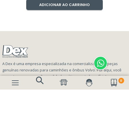
ADICIONAR AO CARRINHO
A Dex é uma empresa especializada na comercialização de peças
genuínas renovadas para caminhões e ônibus Volvo. Por aqui, você
encontra peças com alta qualidade e ótimo custo benefício!
0
INFORMAÇÕES
Aviso de privacidade Dex Peças
A EMPRESA
Termos e condições
Página Principal
FORMAS DE PAGAMENTO