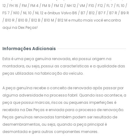
12 / FH 16 / FM / FM 4 / FM 9 / FM 12 / NH 12 / VM / F10 / F12 / FL 7 / FL 10 /
FS 7 / N10 / NL 10 / NL 12 e ônibus Volvo B6 / B7 / B12 / B7 F / B7 R / B9 R
/ B10 R / B10 B / B12 B / B10 M / B12 M e muito mais você encontra
aqui na Dex Peças!
Informações Adicionais
Esta é uma peça genuína renovada, ela possui origem na
montadora, ou seja, possui as características e a qualidade das
peças utilizadas na fabricação do veículo.
A peça genuína recebe o conceito de renovada após passar por
alguma adversidade no processo fabril. Quando isso acontece, a
peça que possui marcas, riscos ou pequenas imperfeições é
recebida na Dex Peças e enviada para o processo de renovação.
Peças genuínas renovadas também podem ser resultado de
desmembramentos, ou seja, quando a peça principal é
desmontada e gera outros componentes menores.