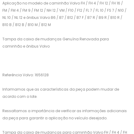
Aplicação no modelo de caminhão Volvo FH / FH 4 / FH 12 / FH 16 /
FM / FM 4 / FM 9 / FM 12 / NH 12 / VM / F10 / F12 / FL 7 / FL 10 / FS 7 / N10 /
NL 10 / NL 12 e ônibus Volvo B6 / B7 / B12 / B7 F / B7 R / B9 R / B10 R /
B10 B / B12 B / B10 M / B12 M
Tampa da caixa de mudanças Genuína Renovada para
caminhão e ônibus Volvo
Referência Volvo: 1656128
Informamos que as características da peça podem mudar de
acordo com o lote.
Ressaltamos a importância de verificar as informações adicionais
da peça para garantir a aplicação no veículo desejado.
Tampa da caixa de mudanças para caminhão Volvo FH / FH 4 / FH