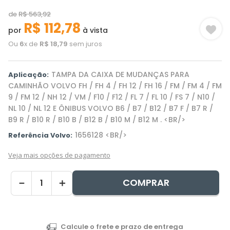
de
R$
563
,
92
R$
112
,
78
por
à vista
Ou
6
x de
R$
18
,
79
sem juros
TAMPA DA CAIXA DE MUDANÇAS PARA
Aplicação:
CAMINHÃO VOLVO FH / FH 4 / FH 12 / FH 16 / FM / FM 4 / FM
9 / FM 12 / NH 12 / VM / F10 / F12 / FL 7 / FL 10 / FS 7 / N10 /
NL 10 / NL 12 E ÔNIBUS VOLVO B6 / B7 / B12 / B7 F / B7 R /
B9 R / B10 R / B10 B / B12 B / B10 M / B12 M . <BR/>
1656128 <BR/>
Referência Volvo:
Veja mais opções de pagamento
COMPRAR
－
＋