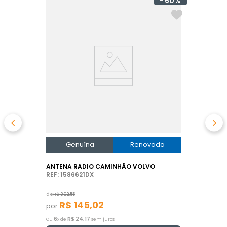
60%
Genuína
Renovada
ANTENA RADIO CAMINHÃO VOLVO
REF: 1586621DX
de
R$
362
,
55
R$
145
,
02
por
6
R$
24
,
17
Ou
x de
sem juros