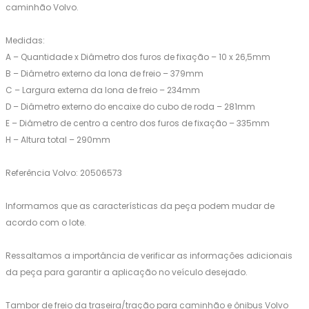
caminhão Volvo.
Medidas:
A – Quantidade x Diâmetro dos furos de fixação – 10 x 26,5mm
B – Diâmetro externo da lona de freio – 379mm
C – Largura externa da lona de freio – 234mm
D – Diâmetro externo do encaixe do cubo de roda – 281mm
E – Diâmetro de centro a centro dos furos de fixação – 335mm
H – Altura total – 290mm
Referência Volvo: 20506573
Informamos que as características da peça podem mudar de
acordo com o lote.
Ressaltamos a importância de verificar as informações adicionais
da peça para garantir a aplicação no veículo desejado.
Tambor de freio da traseira/tração para caminhão e ônibus Volvo