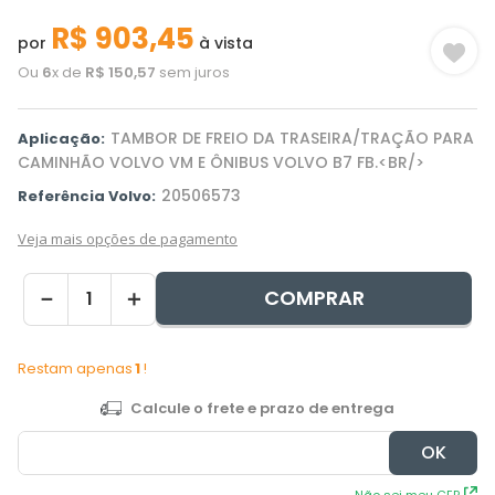
R$
903
,
45
por
à vista
Ou
6
x de
R$
150
,
57
sem juros
TAMBOR DE FREIO DA TRASEIRA/TRAÇÃO PARA
Aplicação:
CAMINHÃO VOLVO VM E ÔNIBUS VOLVO B7 FB.<BR/>
20506573
Referência Volvo:
Veja mais opções de pagamento
COMPRAR
－
＋
Restam apenas
1
!