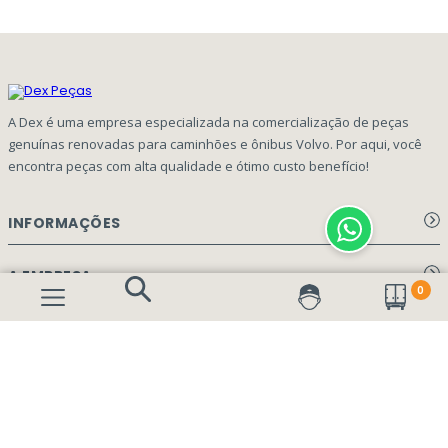
A Dex é uma empresa especializada na comercialização de peças
genuínas renovadas para caminhões e ônibus Volvo. Por aqui, você
encontra peças com alta qualidade e ótimo custo benefício!
INFORMAÇÕES
Aviso de privacidade Dex Peças
A EMPRESA
0
Termos e condições
Página Principal
FORMAS DE PAGAMENTO
Como Comprar
Quem Somos
Perguntas Frequentes
Nossa Cultura
Formulário Garantia/Devolução
SEGURANÇA E PRIVACIDADE
Onde Estamos