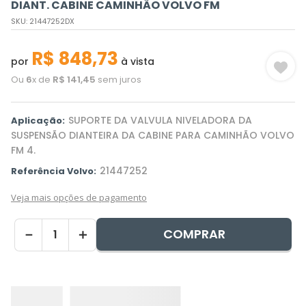
DIANT. CABINE CAMINHÃO VOLVO FM
SKU
:
21447252DX
R$
848
,
73
por
à vista
Ou
6
x de
R$
141
,
45
sem juros
SUPORTE DA VALVULA NIVELADORA DA
Aplicação:
SUSPENSÃO DIANTEIRA DA CABINE PARA CAMINHÃO VOLVO
FM 4.
21447252
Referência Volvo:
Veja mais opções de pagamento
COMPRAR
－
＋