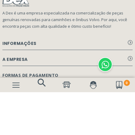
A Dex é uma empresa especializada na comercialização de peças
genuínas renovadas para caminhões e ônibus Volvo. Por aqui, você
encontra peças com alta qualidade e ótimo custo benefício!
INFORMAÇÕES
Aviso de privacidade Dex Peças
A EMPRESA
Termos e condições
Página Principal
FORMAS DE PAGAMENTO
Como Comprar
0
Quem Somos
Perguntas Frequentes
Nossa Cultura
Formulário Garantia/Devolução
SEGURANÇA E PRIVACIDADE
Onde Estamos
Rastreamento de pedidos
Contato
(41) 3317-7470
Vendas:
Blog