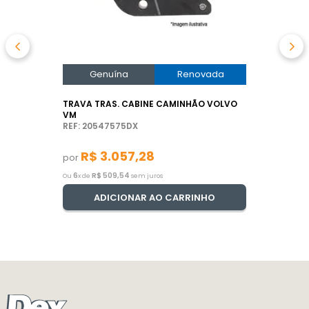
Genuína
Renovada
TRAVA TRAS. CABINE CAMINHÃO VOLVO
VM
REF: 20547575DX
R$
3
.
057
,
28
por
6
R$
509
,
54
Ou
x de
sem juros
ADICIONAR AO CARRINHO