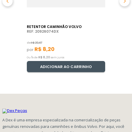
RETENTOR CAMINHÃO VOLVO
REF: 20926074DX
de
R$
20
,
47
R$
8
,
20
por
1
R$
8
,
20
Ou
x de
sem juros
ADICIONAR AO CARRINHO
A Dex é uma empresa especializada na comercialização de peças
genuínas renovadas para caminhões e ônibus Volvo. Por aqui, você