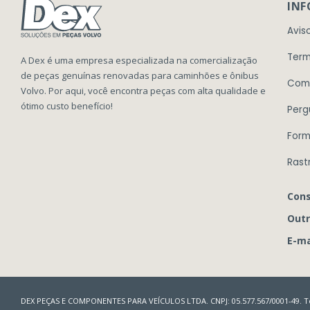
IN
Avis
Term
A Dex é uma empresa especializada na comercialização
de peças genuínas renovadas para caminhões e ônibus
Com
Volvo. Por aqui, você encontra peças com alta qualidade e
ótimo custo benefício!
Perg
Form
Rast
Cons
Outr
E-ma
DEX PEÇAS E COMPONENTES PARA VEÍCULOS LTDA. CNPJ: 05.577.567/0001-49. To