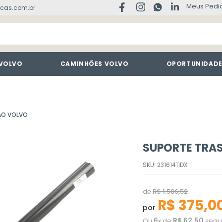
Meus Pedi
cas.com.br
 VOLVO
CAMINHÕES VOLVO
OPORTUNIDAD
ÃO VOLVO
SUPORTE TRAS
SKU
:
23161411DX
de
R$
1
.
586
,
52
R$
375
,
0
por
6
R$
62
,
50
Ou
x de
sem 