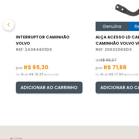
Genuína
R
INTERRUPTOR CAMINHÃO
ALÇA ACESSO LD CA
VOLVO
CAMINHÃO VOLVO 
REF: 24064601DX
REF: 20532069DX
de
R$
95
,
57
R$
65
,
30
R$
71
,
68
por
por
4
R$
16
,
32
4
R$
17
,
92
Ou
x de
sem juros
Ou
x de
sem juros
ADICIONAR AO CARRINHO
ADICIONAR AO C