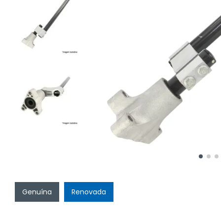
Genuína
Renovada