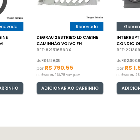
enovada
GenuÃ­na
Renovada
Genuí
BINE
DEGRAU 2 ESTRIBO LD CABINE
INTERRUP
VM
CAMINHÃO VOLVO FH
CONDICIO
REF: 82151656DX
VOLVO FH
REF: 2213
de
R$
1
.
129
,
35
de
R$
2
.
803
,
R$
790
,
55
R$
1
.
por
por
6
R$
131
,
75
6
R$
25
Ou
x de
sem juros
Ou
x de
ARRINHO
ADICIONAR AO CARRINHO
ADICIO