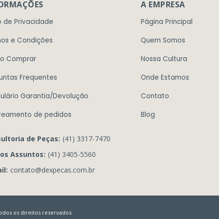
FORMAÇÕES
A EMPRESA
o de Privacidade
Página Principal
os e Condições
Quem Somos
o Comprar
Nossa Cultura
untas Frequentes
Onde Estamos
ulário Garantia/Devolução
Contato
reamento de pedidos
Blog
ultoria de Peças:
(41) 3317-7470
os Assuntos:
(41) 3405-5560
il:
contato@dexpecas.com.br
dos os direitos reservados.