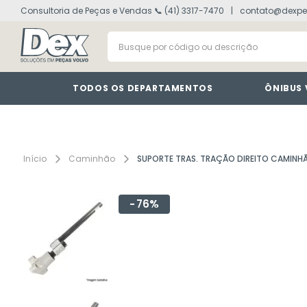
Consultoria de Peças e Vendas 📞 (41) 3317-7470
contato@dexpe
volvo fh
1
º
Busque por código ou descrição
vm
2
º
painel
3
º
farol
4
º
TODOS OS DEPARTAMENTOS
ÔNIBUS
defletor
5
º
lanterna
6
º
tacografo
7
º
Caminhão
SUPORTE TRAS. TRAÇÃO DIREITO CAMINH
cabine
8
º
76%
motor
9
º
modulo
10
º