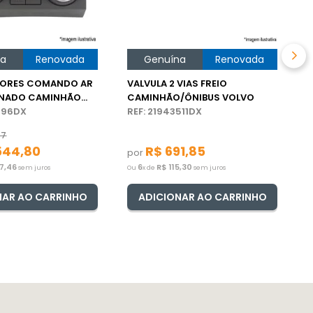
p
O
na
Renovada
Genuína
Renovada
TORES COMANDO AR
VALVULA 2 VIAS FREIO
NADO CAMINHÃO
CAMINHÃO/ÔNIBUS VOLVO
0996DX
REF: 21943511DX
67
544
,
80
R$
691
,
85
por
7
,
46
6
R$
115
,
30
sem juros
Ou
x de
sem juros
NAR AO CARRINHO
ADICIONAR AO CARRINHO