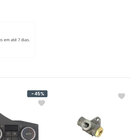
s em até 7 dias.
45%
S
B
C
R
d