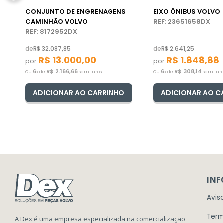
CONJUNTO DE ENGRENAGENS
EIXO ÔNIBUS VOLVO
CAMINHÃO VOLVO
REF: 23651658DX
REF: 8172952DX
de
R$
32
.
087
,
85
de
R$
2
.
641
,
25
R$
13
.
000
,
00
R$
1
.
848
,
88
por
por
6
R$
2
.
166
,
66
6
R$
308
,
14
Ou
x de
sem juros
Ou
x de
sem juro
ADICIONAR AO CARRINHO
ADICIONAR AO C
IN
Avis
Term
A Dex é uma empresa especializada na comercialização