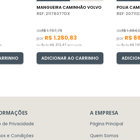
MANGUEIRA CAMINHÃO VOLVO
POLIA CA
REF: 21176377DX
REF: 20711
de
R$
1
.
707
,
78
de
R$
1
.
494
,
R$
1
.
280
,
83
R$
8
por
por
6
R$
213
,
47
6
R$
14
s
Ou
x de
sem juros
Ou
x de
ARRINHO
ADICIONAR AO CARRINHO
ADICIO
FORMAÇÕES
A EMPRESA
o de Privacidade
Página Principal
os e Condições
Quem Somos