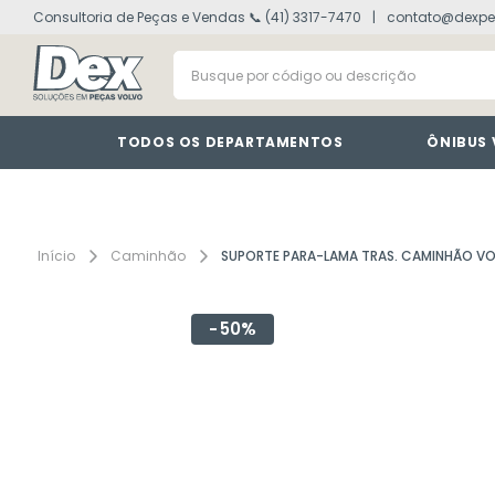
Consultoria de Peças e Vendas 📞 (41) 3317-7470
contato@dexpe
volvo fh
1
º
Busque por código ou descrição
vm
2
º
painel
3
º
farol
4
º
TODOS OS DEPARTAMENTOS
ÔNIBUS
defletor
5
º
lanterna
6
º
cabine
7
º
Caminhão
SUPORTE PARA-LAMA TRAS. CAMINHÃO V
tacografo
8
º
50%
motor
9
º
modulo
10
º