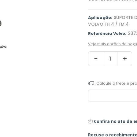
SUPORTE 
Aplicação:
VOLVO FH 4 / FM 4
237
Referência Volvo:
Veja mais opções de pag
－
＋
📦
Confira no ato da e
Recuse o recebiment