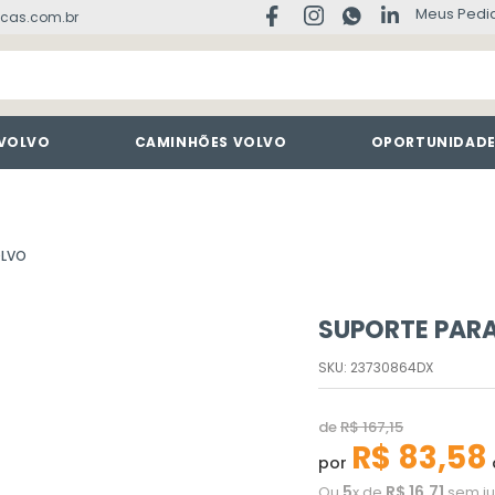
Meus Pedi
cas.com.br
 VOLVO
CAMINHÕES VOLVO
OPORTUNIDAD
OLVO
SUPORTE PAR
SKU
:
23730864DX
de
R$
167
,
15
R$
83
,
58
por
5
R$
16
,
71
Ou
x de
sem ju