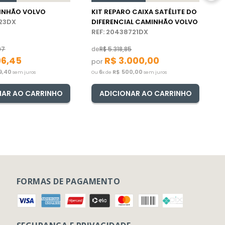
MINHÃO VOLVO
KIT REPARO CAIXA SATÉLITE DO
223DX
DIFERENCIAL CAMINHÃO VOLVO
REF: 20438721DX
07
de
R$
5
.
318
,
85
96
,
45
R$
3
.
000
,
00
por
9
,
40
6
R$
500
,
00
sem juros
Ou
x de
sem juros
NAR AO CARRINHO
ADICIONAR AO CARRINHO
FORMAS DE PAGAMENTO