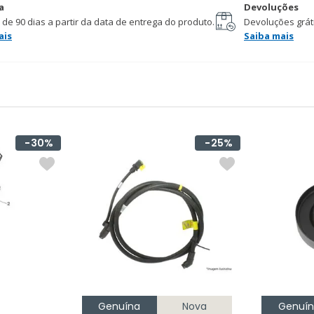
a
Devoluções
 de 90 dias a partir da data de entrega do produto.
Devoluções gráti
ais
Saiba mais
30%
25%
Genuína
Nova
Genuí