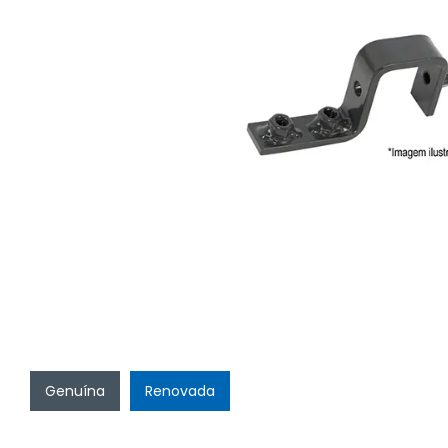
Genuína
Renovada