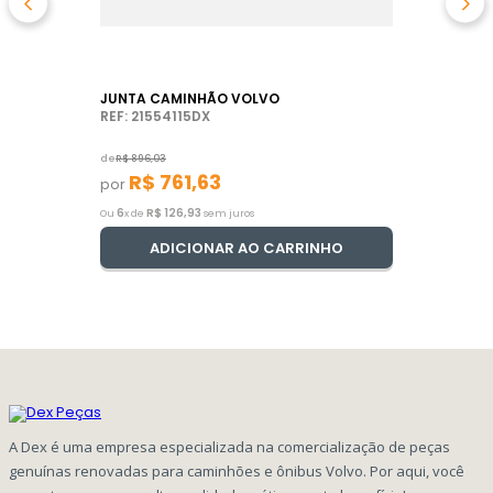
JUNTA CAMINHÃO VOLVO
REF: 21554115DX
de
R$
896
,
03
R$
761
,
63
por
6
R$
126
,
93
Ou
x de
sem juros
ADICIONAR AO CARRINHO
A Dex é uma empresa especializada na comercialização de peças
genuínas renovadas para caminhões e ônibus Volvo. Por aqui, você