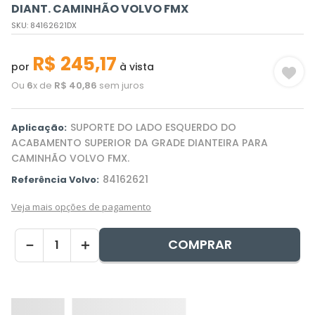
DIANT. CAMINHÃO VOLVO FMX
SKU
:
84162621DX
R$
245
,
17
por
à vista
Ou
6
x de
R$
40
,
86
sem juros
SUPORTE DO LADO ESQUERDO DO
Aplicação:
ACABAMENTO SUPERIOR DA GRADE DIANTEIRA PARA
CAMINHÃO VOLVO FMX.
84162621
Referência Volvo:
Veja mais opções de pagamento
COMPRAR
－
＋