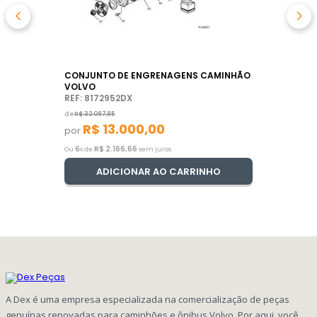
CONJUNTO DE ENGRENAGENS CAMINHÃO
VOLVO
REF: 8172952DX
de
R$
32
.
087
,
85
R$
13
.
000
,
00
por
6
R$
2
.
166
,
66
Ou
x de
sem juros
ADICIONAR AO CARRINHO
A Dex é uma empresa especializada na comercialização de peças
genuínas renovadas para caminhões e ônibus Volvo. Por aqui, você