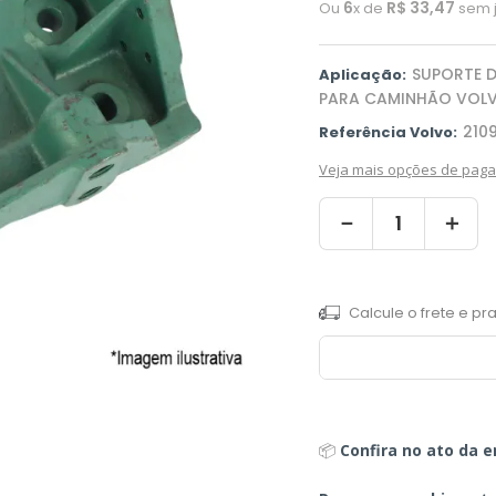
6
R$
33
,
47
Ou
x de
sem 
SUPORTE 
Aplicação:
PARA CAMINHÃO VOLVO 
210
Referência Volvo:
Veja mais opções de pag
－
＋
📦
Confira no ato da e