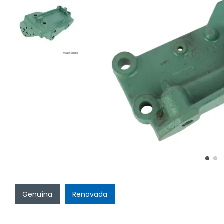
Genuína
Renovada