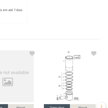
s em até 7 dias.
P
C
R
na
Nova
Genuína
Nova