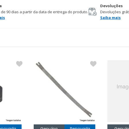
a
Devoluções
 de 90 dias a partir da data de entrega do produto.
Devoluções gráti
ais
Saiba mais
enovada
Genuína
Renovada
Genuí