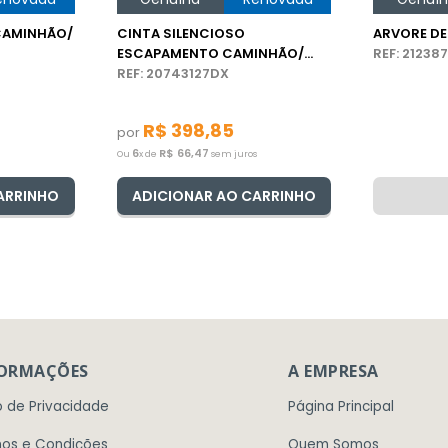
CAMINHÃO/
CINTA SILENCIOSO
ARVORE D
ESCAPAMENTO CAMINHÃO/
REF: 21238
ÔNIBUS VOLVO
REF: 20743127DX
R$
398
,
85
por
6
R$
66
,
47
Ou
x de
sem juros
ARRINHO
ADICIONAR AO CARRINHO
FORMAÇÕES
A EMPRESA
o de Privacidade
Página Principal
os e Condições
Quem Somos