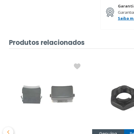
Garanti
Garantia
Saiba m
Produtos relacionados
%
Genuína
R