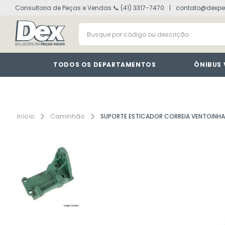
Consultoria de Peças e Vendas 📞 (41) 3317-7470
contato@dexpe
volvo fh
1
º
Busque por código ou descrição
painel
2
º
vm
3
º
farol
4
º
TODOS OS DEPARTAMENTOS
ÔNIBUS
lanterna
5
º
tacografo
6
º
defletor
7
º
Caminhão
SUPORTE ESTICADOR CORREIA VENTOINH
interruptor
8
º
cabine
9
º
motor
10
º