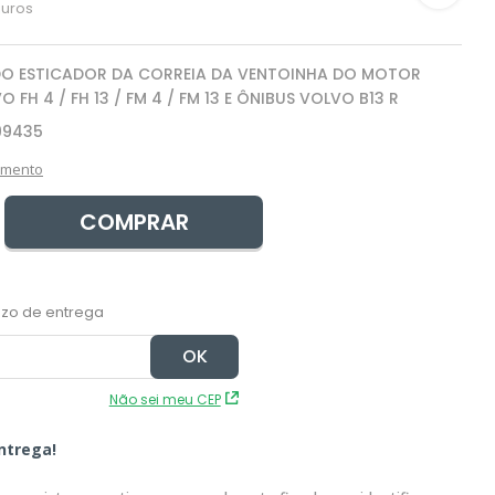
juros
DO ESTICADOR DA CORREIA DA VENTOINHA DO MOTOR
FH 4 / FH 13 / FM 4 / FM 13 E ÔNIBUS VOLVO B13 R
99435
amento
COMPRAR
Não sei meu CEP
ntrega!