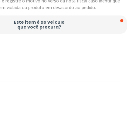
o
e registre o motivo no verso da nota fiscal caso identifique
em violada ou produto em desacordo ao pedido.
Este item é do veículo
que você procura?