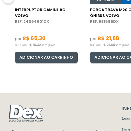
INTERRUPTOR CAMINHÃO
PORCA TRAVA M20 
VOLVO
ÔNIBUS VOLVO
REF: 24064601DX
REF: 981586DX
R$
65
,
30
R$
21
,
68
por
por
4
R$
16
,
32
1
R$
21
,
68
Ou
x de
sem juros
Ou
x de
sem juros
ADICIONAR AO CARRINHO
ADICIONAR AO C
IN
Avis
Term