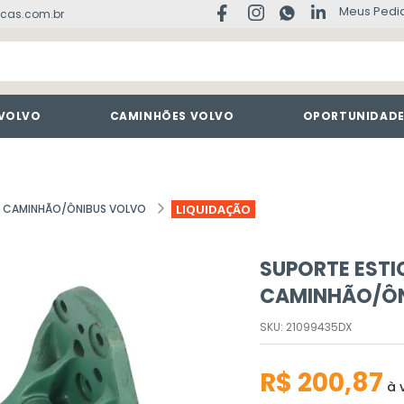
Meus Pedi
cas.com.br
 VOLVO
CAMINHÕES VOLVO
OPORTUNIDAD
A CAMINHÃO/ÔNIBUS VOLVO
LIQUIDAÇÃO
SUPORTE EST
CAMINHÃO/ÔN
SKU
:
21099435DX
R$
200
,
87
à v