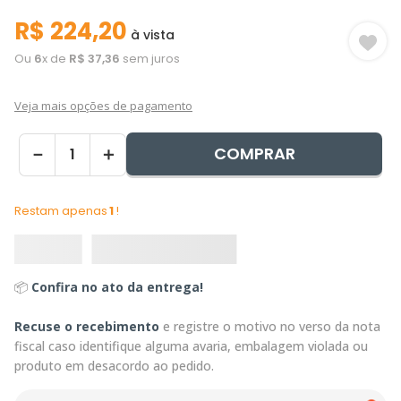
R$
224
,
20
à vista
Ou
6
x de
R$
37
,
36
sem juros
Veja mais opções de pagamento
COMPRAR
－
＋
Restam apenas
1
!
📦
Confira no ato da entrega!
Recuse o recebimento
e registre o motivo no verso da nota
fiscal caso identifique alguma avaria, embalagem violada ou
produto em desacordo ao pedido.