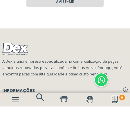
AVISE-ME
A Dex é uma empresa especializada na comercialização de peças
genuínas renovadas para caminhões e ônibus Volvo. Por aqui, você
encontra peças com alta qualidade e ótimo custo benefício!
INFORMAÇÕES
0
Aviso de privacidade Dex Peças
A EMPRESA
Termos e condições
Página Principal
FORMAS DE PAGAMENTO
Como Comprar