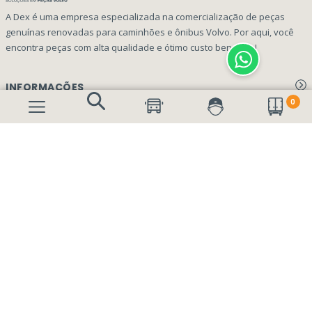
A Dex é uma empresa especializada na comercialização de peças
genuínas renovadas para caminhões e ônibus Volvo. Por aqui, você
encontra peças com alta qualidade e ótimo custo benefício!
INFORMAÇÕES
0
Aviso de privacidade Dex Peças
A EMPRESA
Termos e condições
Página Principal
FORMAS DE PAGAMENTO
Como Comprar
Quem Somos
Perguntas Frequentes
Nossa Cultura
Formulário Garantia/Devolução
SEGURANÇA E PRIVACIDADE
Onde Estamos
Rastreamento de pedidos
Contato
(41) 3317-7470
Vendas:
Blog
(41) 3405-5560
Outros Assuntos: