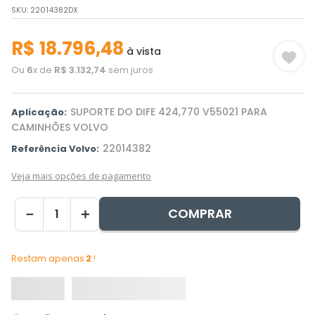
SKU
:
22014382DX
R$
18
.
796
,
48
à vista
Ou
6
x de
R$
3
.
132
,
74
sem juros
SUPORTE DO DIFE 424,770 V55021 PARA
Aplicação:
CAMINHÕES VOLVO
22014382
Referência Volvo:
Veja mais opções de pagamento
COMPRAR
－
＋
Restam apenas
2
!