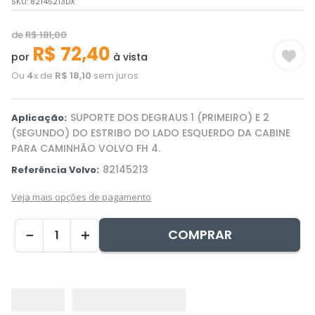
SKU
:
82145213DX
de
R$
181
,
00
R$
72
,
40
por
à vista
Ou
4
x de
R$
18
,
10
sem juros
SUPORTE DOS DEGRAUS 1 (PRIMEIRO) E 2
Aplicação:
(SEGUNDO) DO ESTRIBO DO LADO ESQUERDO DA CABINE
PARA CAMINHÃO VOLVO FH 4.
82145213
Referência Volvo:
Veja mais opções de pagamento
COMPRAR
－
＋