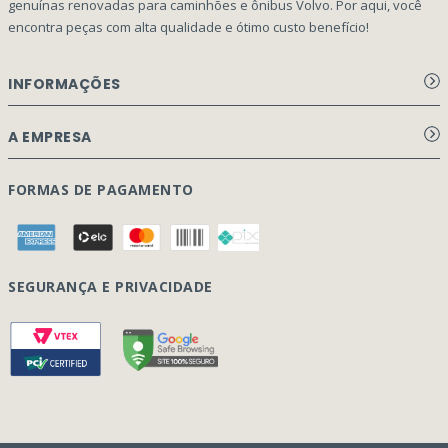
genuínas renovadas para caminhões e ônibus Volvo. Por aqui, você
encontra peças com alta qualidade e ótimo custo benefício!
INFORMAÇÕES
Aviso de privacidade Dex Peças
A EMPRESA
Termos e condições
Página Principal
FORMAS DE PAGAMENTO
Como Comprar
Quem Somos
Perguntas Frequentes
Nossa Cultura
Formulário Garantia/Devolução
SEGURANÇA E PRIVACIDADE
Onde Estamos
Rastreamento de pedidos
Contato
(41) 3317-7470
Vendas:
Blog
(41) 3405-5560
Outros Assuntos:
contato@dexpecas.com.br
E-mail: