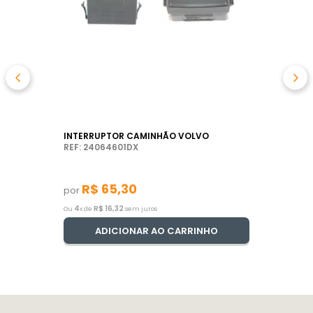
INTERRUPTOR CAMINHÃO VOLVO
REF: 24064601DX
R$
65
,
30
por
4
R$
16
,
32
Ou
x de
sem juros
ADICIONAR AO CARRINHO