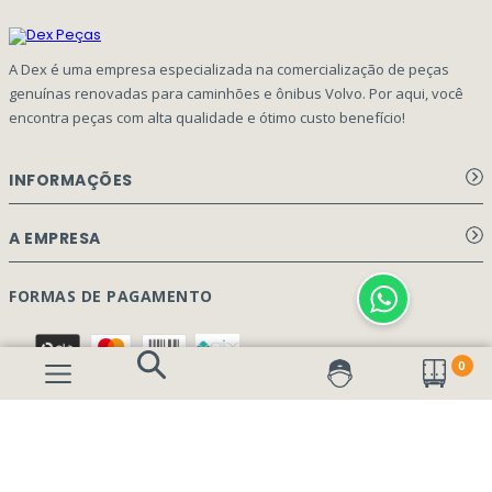
A Dex é uma empresa especializada na comercialização de peças
genuínas renovadas para caminhões e ônibus Volvo. Por aqui, você
encontra peças com alta qualidade e ótimo custo benefício!
INFORMAÇÕES
Aviso de privacidade Dex Peças
A EMPRESA
Termos e condições
Página Principal
FORMAS DE PAGAMENTO
Como Comprar
Quem Somos
Perguntas Frequentes
0
Nossa Cultura
Formulário Garantia/Devolução
SEGURANÇA E PRIVACIDADE
Onde Estamos
Rastreamento de pedidos
Contato
(41) 3317-7470
Vendas: