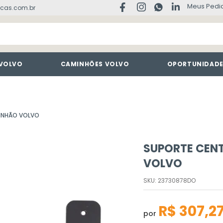
Meus Pedi
cas.com.br
 VOLVO
CAMINHÕES VOLVO
OPORTUNIDAD
MINHÃO VOLVO
SUPORTE CEN
VOLVO
SKU
:
23730878DO
R$
307
,
2
por