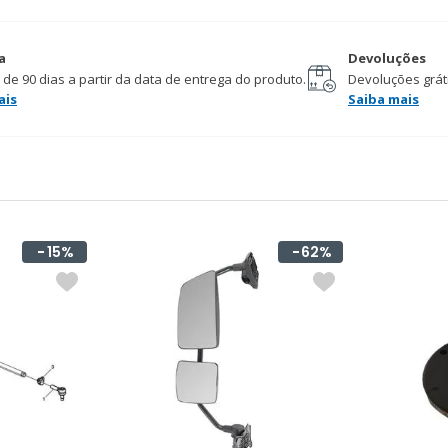
a
Devoluções
 de 90 dias a partir da data de entrega do produto.
Devoluções gráti
ais
Saiba mais
15%
62%