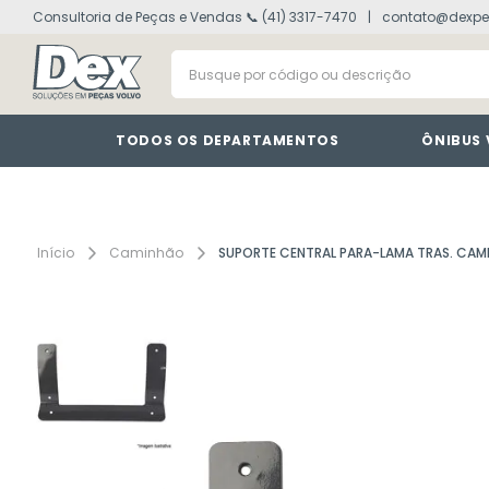
Consultoria de Peças e Vendas 📞 (41) 3317-7470
contato@dexpe
volvo fh
1
º
Busque por código ou descrição
vm
2
º
painel
3
º
farol
4
º
TODOS OS DEPARTAMENTOS
ÔNIBUS
defletor
5
º
lanterna
6
º
tacografo
7
º
Caminhão
SUPORTE CENTRAL PARA-LAMA TRAS. CA
cabine
8
º
motor
9
º
modulo
10
º