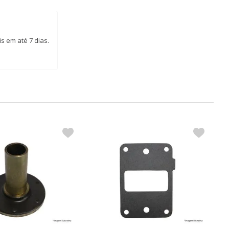
s em até 7 dias.
V
R