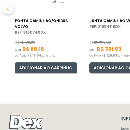
PONTA CAMINHÃO/ÔNIBUS
JUNTA CAMINHÃO V
VOLVO
REF: 21554115DX
REF: 8150740DX
de
R$
100
,
30
de
R$
896
,
03
R$
60
,
18
R$
761
,
63
por
por
4
R$
15
,
04
6
R$
126
,
93
Ou
x de
sem juros
Ou
x de
sem juro
ADICIONAR AO CARRINHO
ADICIONAR AO C
IN
Avis