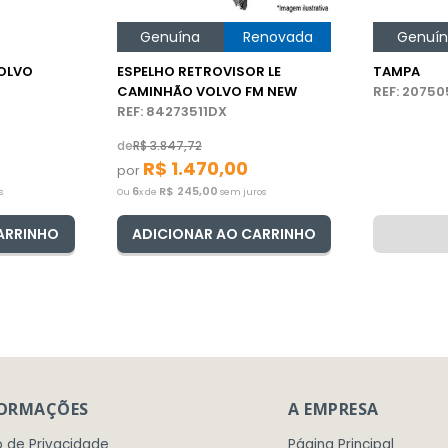
Genuína
Renovada
Genuí
OLVO
ESPELHO RETROVISOR LE
TAMPA
CAMINHÃO VOLVO FM NEW
REF: 2075
REF: 84273511DX
de
R$
3
.
847
,
72
R$
1
.
470
,
00
por
6
R$
245
,
00
s
Ou
x de
sem juros
ARRINHO
ADICIONAR AO CARRINHO
FORMAÇÕES
A EMPRESA
o de Privacidade
Página Principal