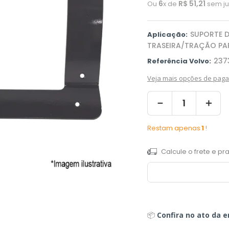
6
R$
51
,
21
Ou
x de
sem ju
SUPORTE 
Aplicação:
TRASEIRA/TRAÇÃO PA
237
Referência Volvo:
Veja mais opções de pag
－
＋
Restam apenas
1
!
📦
Confira no ato da e