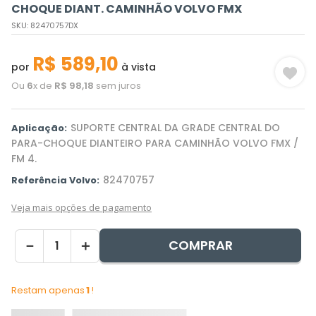
CHOQUE DIANT. CAMINHÃO VOLVO FMX
SKU
:
82470757DX
R$
589
,
10
por
à vista
Ou
6
x de
R$
98
,
18
sem juros
SUPORTE CENTRAL DA GRADE CENTRAL DO
Aplicação:
PARA-CHOQUE DIANTEIRO PARA CAMINHÃO VOLVO FMX /
FM 4.
82470757
Referência Volvo:
Veja mais opções de pagamento
COMPRAR
－
＋
Restam apenas
1
!