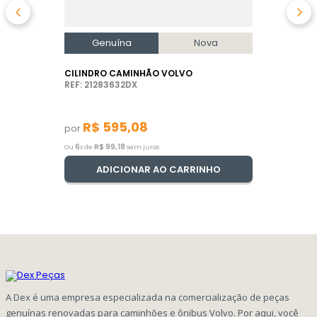
Genuína
Nova
CILINDRO CAMINHÃO VOLVO
REF: 21283632DX
R$
595
,
08
por
6
R$
99
,
18
Ou
x de
sem juros
ADICIONAR AO CARRINHO
A Dex é uma empresa especializada na comercialização de peças
genuínas renovadas para caminhões e ônibus Volvo. Por aqui, você