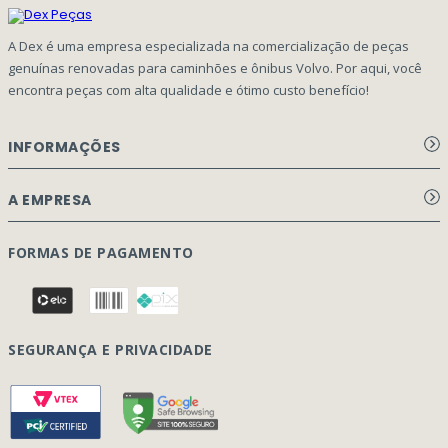
A Dex é uma empresa especializada na comercialização de peças
genuínas renovadas para caminhões e ônibus Volvo. Por aqui, você
encontra peças com alta qualidade e ótimo custo benefício!
INFORMAÇÕES
Aviso de privacidade Dex Peças
A EMPRESA
Termos e condições
Página Principal
FORMAS DE PAGAMENTO
Como Comprar
Quem Somos
Perguntas Frequentes
Nossa Cultura
Formulário Garantia/Devolução
SEGURANÇA E PRIVACIDADE
Onde Estamos
Rastreamento de pedidos
Contato
(41) 3317-7470
Vendas:
Blog