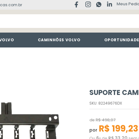
Meus Pedi
cas.com.br
 VOLVO
CAMINHÕES VOLVO
OPORTUNIDAD
SUPORTE CAM
SKU
:
82249676DX
de
R$
498
,
07
R$
199
,
23
por
6
R$
33
,
20
Ou
x de
sem 