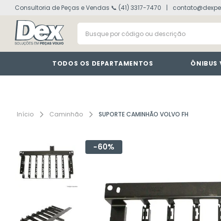
Consultoria de Peças e Vendas 📞 (41) 3317-7470
contato@dexpe
volvo fh
1
º
Busque por código ou descrição
painel
2
º
vm
3
º
farol
4
º
TODOS OS DEPARTAMENTOS
ÔNIBUS
defletor
5
º
lanterna
6
º
interruptor
7
º
Caminhão
SUPORTE CAMINHÃO VOLVO FH
cabine
8
º
60%
tacografo
9
º
motor
10
º