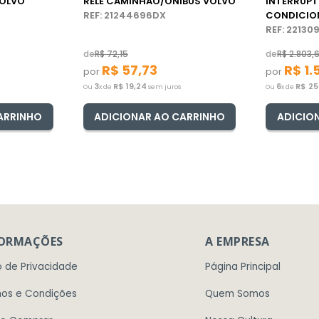
OLVO
RELÉ CAMINHÃO/ÔNIBUS VOLVO
INTERRUP
REF: 21244696DX
CONDICIO
VOLVO FH
REF: 2213
de
R$
72
,
15
de
R$
2
.
803
,
R$
57
,
73
R$
1
.
por
por
3
R$
19
,
24
6
R$
25
Ou
x de
sem juros
Ou
x de
ARRINHO
ADICIONAR AO CARRINHO
ADICIO
FORMAÇÕES
A EMPRESA
o de Privacidade
Página Principal
os e Condições
Quem Somos