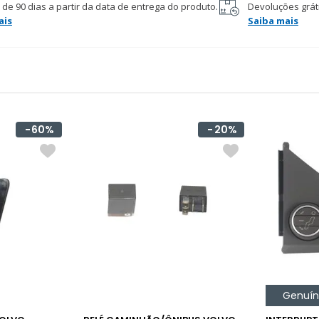
 de 90 dias a partir da data de entrega do produto.
Devoluções gráti
ais
Saiba mais
60%
20%
Genuí