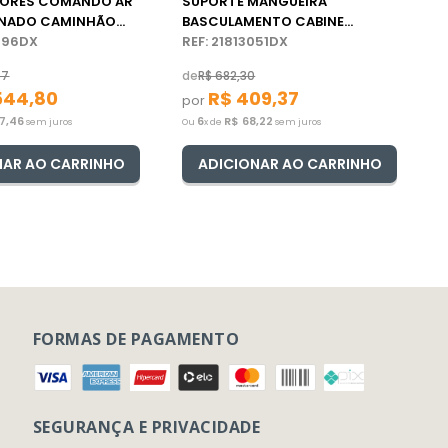
TORES COMANDO AR
SUPORTE MANGUEIRA
NADO CAMINHÃO
BASCULAMENTO CABINE
0996DX
CAMINHÃO VOLVO FM
REF: 21813051DX
67
de
R$
682
,
30
544
,
80
R$
409
,
37
por
7
,
46
6
R$
68
,
22
sem juros
Ou
x de
sem juros
NAR AO CARRINHO
ADICIONAR AO CARRINHO
FORMAS DE PAGAMENTO
SEGURANÇA E PRIVACIDADE