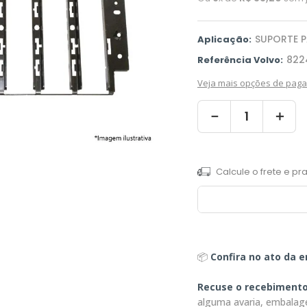
SUPORTE 
Aplicação:
822
Referência Volvo:
Veja mais opções de pag
－
＋
📦
Confira no ato da e
Recuse o recebiment
alguma avaria, embalag