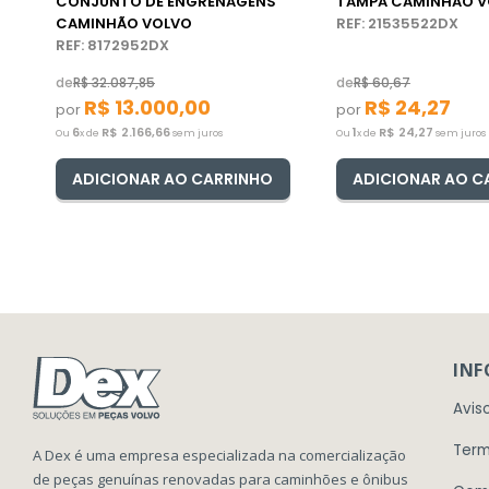
CONJUNTO DE ENGRENAGENS
TAMPA CAMINHÃO V
CAMINHÃO VOLVO
REF: 21535522DX
REF: 8172952DX
de
R$
32
.
087
,
85
de
R$
60
,
67
R$
13
.
000
,
00
R$
24
,
27
por
por
6
R$
2
.
166
,
66
1
R$
24
,
27
Ou
x de
sem juros
Ou
x de
sem juros
ADICIONAR AO CARRINHO
ADICIONAR AO C
IN
Avis
Term
A Dex é uma empresa especializada na comercialização
de peças genuínas renovadas para caminhões e ônibus