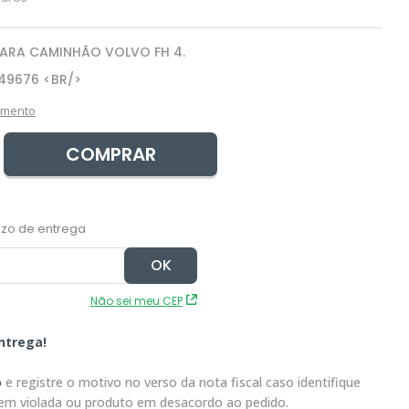
PARA CAMINHÃO VOLVO FH 4.
49676 <BR/>
amento
COMPRAR
Não sei meu CEP
ntrega!
o
e registre o motivo no verso da nota fiscal caso identifique
em violada ou produto em desacordo ao pedido.