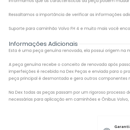
Informamos que as características da peça podem mudar 
Ressaltamos a importância de verificar as informações adic
Suporte para caminhão Volvo FH 4 e muito mais você enco
Informações Adicionais
Esta é uma peça genuína renovada, ela possui origem na mon
A peça genuína recebe o conceito de renovada após passar
imperfeições é recebida na Dex Peças e enviada para o 
peça principal é desmontada e gera outros componentes 
Na Dex todas as peças passam por um rigoroso processo de 
necessárias para aplicação em caminhões e Ônibus Volvo,
Garanti