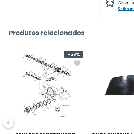
Garantia
Saiba m
Produtos relacionados
%
59%