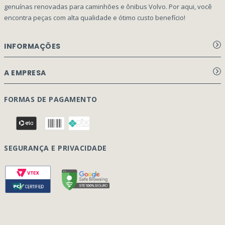
genuínas renovadas para caminhões e ônibus Volvo. Por aqui, você
encontra peças com alta qualidade e ótimo custo benefício!
INFORMAÇÕES
Aviso de privacidade Dex Peças
A EMPRESA
Termos e condições
Página Principal
FORMAS DE PAGAMENTO
Como Comprar
Quem Somos
Perguntas Frequentes
Nossa Cultura
Formulário Garantia/Devolução
SEGURANÇA E PRIVACIDADE
Onde Estamos
Rastreamento de pedidos
Contato
(41) 3317-7470
Vendas:
Blog
(41) 3405-5560
Outros Assuntos:
contato@dexpecas.com.br
E-mail: