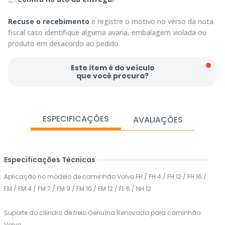
Recuse o recebimento
e registre o motivo no verso da nota
fiscal caso identifique alguma avaria, embalagem violada ou
produto em desacordo ao pedido.
Este item é do veículo
que você procura?
ESPECIFICAÇÕES
AVALIAÇÕES
Especificações Técnicas
Aplicação no modelo de caminhão Volvo FH / FH 4 / FH 12 / FH 16 /
FM / FM 4 / FM 7 / FM 9 / FM 10 / FM 12 / FL 6 / NH 12
Suporte do cilindro de freio Genuína Renovada para caminhão
Volvo