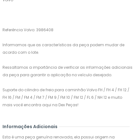
Referência Volvo: 3986408
Informamos que as características da peça podem mudar de
acordo com o lote.
Ressaltamos a importância de verificar as informações adicionais
da peça para garantir a aplicação no veículo desejado.
Suporte do cilindro de freio para caminhão Volvo FH / FH 4 / FH 12 /
FH 16 / FM / FM 4 / FM 7 / FM 9 / FM 10 / FM 12 / FL 6 / NH 12 e muito
mais você encontra aqui na Dex Peças!
Informações Adicionais
Esta é uma peça genuína renovada, ela possui origem na