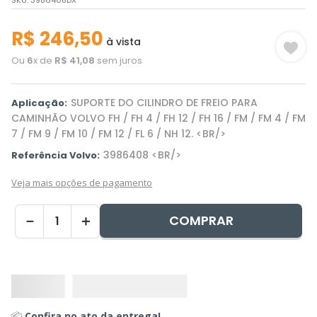
SKU
:
3986408DX
R$
246
,
50
à vista
Ou
6
x de
R$
41
,
08
sem juros
SUPORTE DO CILINDRO DE FREIO PARA
Aplicação:
CAMINHÃO VOLVO FH / FH 4 / FH 12 / FH 16 / FM / FM 4 / FM
7 / FM 9 / FM 10 / FM 12 / FL 6 / NH 12. <BR/>
3986408 <BR/>
Referência Volvo:
Veja mais opções de pagamento
COMPRAR
－
＋
📦
Confira no ato da entrega!