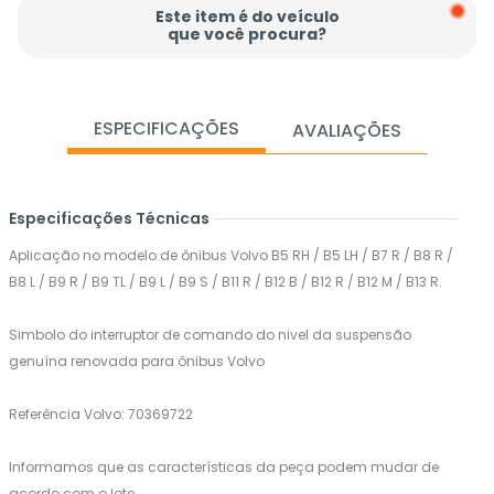
Este item é do veículo
que você procura?
ESPECIFICAÇÕES
AVALIAÇÕES
Especificações Técnicas
Aplicação no modelo de ônibus Volvo B5 RH / B5 LH / B7 R / B8 R /
B8 L / B9 R / B9 TL / B9 L / B9 S / B11 R / B12 B / B12 R / B12 M / B13 R.
Simbolo do interruptor de comando do nivel da suspensão
genuína renovada para ônibus Volvo
Referência Volvo: 70369722
Informamos que as características da peça podem mudar de
acordo com o lote.