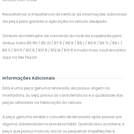
Ressaltamos a importância de verificar as informações adicionais
da peça para garantir a aplicação no veículo desejado.
Simbolo do interruptor de comando do nivel da suspensão para
ônibus Volvo B5 RH / B5 LH / B7 R / B8 R / B8 L / B9 R / B9 TL / B9 L /
B9 S / B11 R / B12 B / B12 R / B12 M / B13 R e muito mais você encontra
aqui na Dex Peças!
Informações Adicionais
Esta é uma peça genuína renovada, ela possui origem na
montadora, ou seja, possui as características e a qualidade das
peças utilizadas na fabricação do veículo.
A peça genuína recebe o conceito de renovada após passar por
alguma adversidade no processo fabril. Quando isso acontece, a
peça que possui marcas, riscos ou pequenas imperfeições é