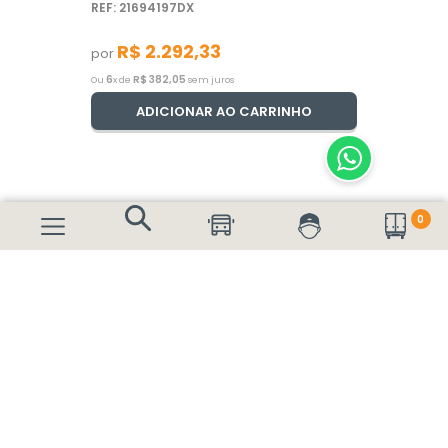
REF: 21694197DX
R$
2
.
292
,
33
por
6
R$
382
,
05
Ou
x de
sem juros
ADICIONAR AO CARRINHO
0