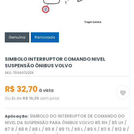
Genuína
Renovada
SIMBOLO INTERRUPTOR COMANDO NIVEL
SUSPENSÃO ÔNIBUS VOLVO
SKU
:
70369722DX
R$
32
,
70
à vista
Ou
2
x de
R$
16
,
35
sem juros
SIMBOLO DO INTERRUPTOR DE COMANDO DO
Aplicação:
NIVEL DA SUSPENSÃO PARA ÔNIBUS VOLVO B5 RH / B5 LH /
B7 R / B8 R / B8 L / B9 R / B9 TL / B9 L / B9 S / B11 R / B12 B /