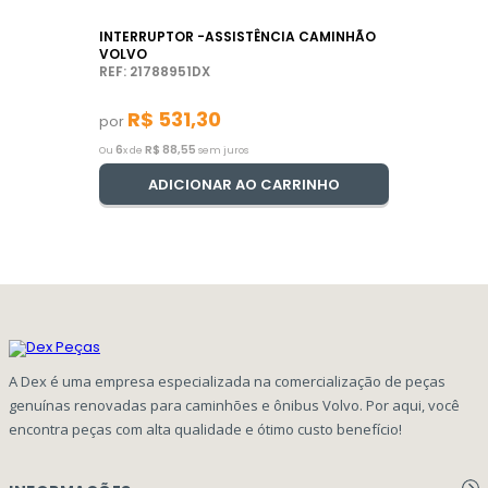
INTERRUPTOR -ASSISTÊNCIA CAMINHÃO
VOLVO
REF: 21788951DX
R$
531
,
30
por
6
R$
88
,
55
Ou
x de
sem juros
ADICIONAR AO CARRINHO
A Dex é uma empresa especializada na comercialização de peças
genuínas renovadas para caminhões e ônibus Volvo. Por aqui, você
encontra peças com alta qualidade e ótimo custo benefício!