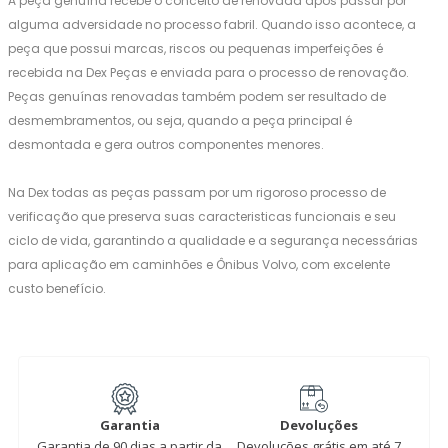
A peça genuína recebe o conceito de renovada após passar por
alguma adversidade no processo fabril. Quando isso acontece, a
peça que possui marcas, riscos ou pequenas imperfeições é
recebida na Dex Peças e enviada para o processo de renovação.
Peças genuínas renovadas também podem ser resultado de
desmembramentos, ou seja, quando a peça principal é
desmontada e gera outros componentes menores.
Na Dex todas as peças passam por um rigoroso processo de
verificação que preserva suas caracteristicas funcionais e seu
ciclo de vida, garantindo a qualidade e a segurança necessárias
para aplicação em caminhões e Ônibus Volvo, com excelente
custo benefício.
Garantia
Devoluções
Garantia de 90 dias a partir da
Devoluções grátis em até 7